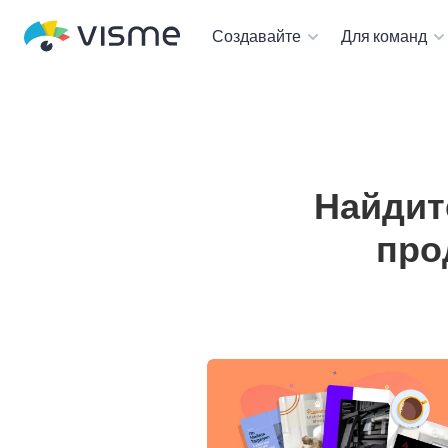
Создавайте
Для команд
Найдит
про