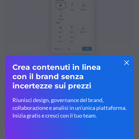
Basta fare clic sull'oggetto che si desidera animare,
cliccare su
Azioni
, poi su
Animazioni
per visualizzare le
opzioni. Scegli un tipo di animazione di entrata per gli
elementi che vuoi che rimangano sulla pagina e un tipo di
animazione di uscita per gli oggetti che non ti dispiace
volare via dalla tela.