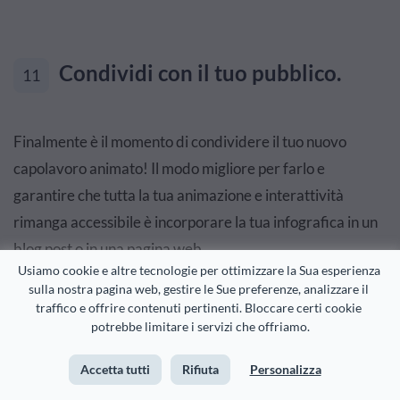
Condividi con il tuo pubblico.
11
Finalmente è il momento di condividere il tuo nuovo
capolavoro animato! Il modo migliore per farlo e
garantire che tutta la tua animazione e interattività
rimanga accessibile è incorporare la tua infografica in un
blog post o in una pagina web.
Usiamo cookie e altre tecnologie per ottimizzare la Sua esperienza 
sulla nostra pagina web, gestire le Sue preferenze, analizzare il 
Puoi vedere come abbiamo incorporato il nostro
traffico e offrire contenuti pertinenti. Bloccare certi cookie 
diagramma di classificazione degli strumenti di
potrebbe limitare i servizi che offriamo.
progettazione
in questo blog post qui
per avere un'idea di
Accetta tutti
Rifiuta
Personalizza
come sarà.