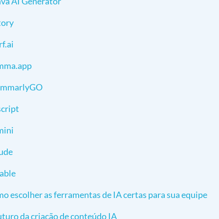
va AI Generator
tory
f.ai
mma.app
ammarlyGO
cript
ini
ude
able
o escolher as ferramentas de IA certas para sua equipe
uturo da criação de conteúdo IA