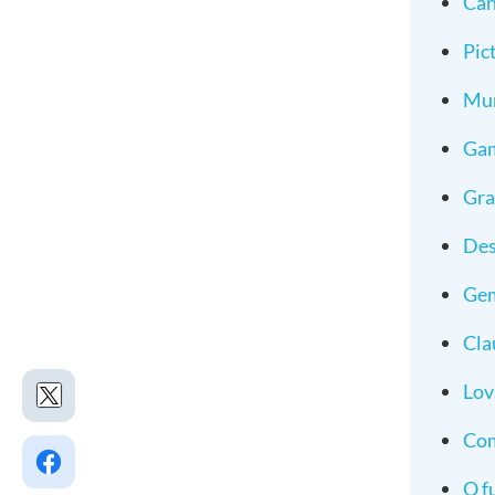
Can
Pic
Mur
Ga
Gr
Des
Gem
Cla
Lov
Com
O f