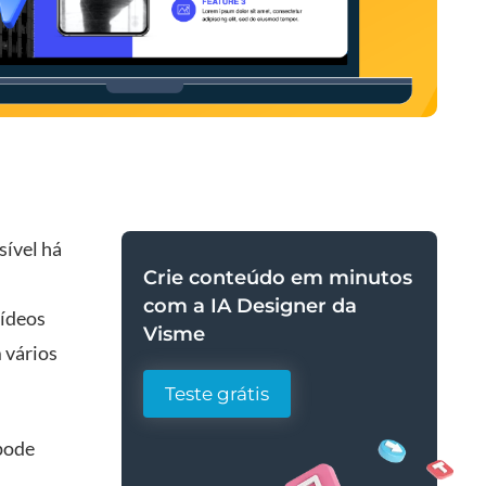
ível há
Crie conteúdo em minutos
com a IA Designer da
vídeos
Visme
 vários
Teste grátis
pode