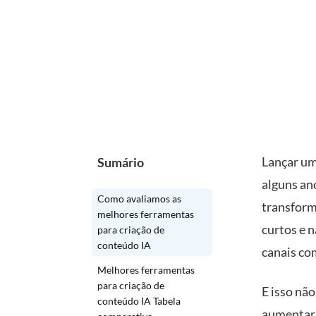
Lançar um
Sumário
alguns an
Como avaliamos as
transform
melhores ferramentas
curtos e 
para criação de
conteúdo IA
canais co
Melhores ferramentas
para criação de
E isso não
conteúdo IA Tabela
aumentar 