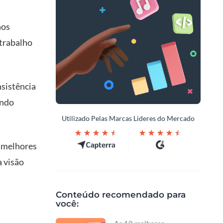
nos
trabalho
nsistência
ando
Utilizado Pelas Marcas Lideres do Mercado
2 melhores
 visão
Conteúdo recomendado para
você: