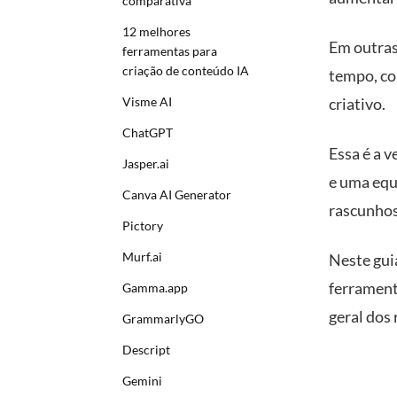
comparativa
12 melhores
Em outras
ferramentas para
criação de conteúdo IA
tempo, co
Visme AI
criativo.
ChatGPT
Essa é a 
Jasper.ai
e uma equ
Canva AI Generator
rascunhos
Pictory
Murf.ai
Neste gui
ferrament
Gamma.app
geral dos 
GrammarlyGO
Descript
Gemini