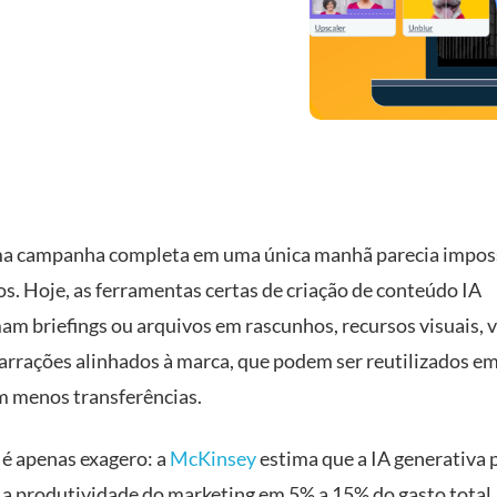
a campanha completa em uma única manhã parecia imposs
os. Hoje, as ferramentas certas de criação de conteúdo IA
am briefings ou arquivos em rascunhos, recursos visuais, 
narrações alinhados à marca, que podem ser reutilizados em
m menos transferências.
 é apenas exagero: a
McKinsey
estima que a IA generativa 
a produtividade do marketing em 5% a 15% do gasto total.