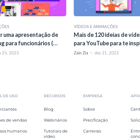
ÇÕES
VÍDEOS E ANIMAÇÕES
r uma apresentação de
Mais de 120 ideias de víd
g para funcionários (+
para YouTube para te insp
n 25, 2023
Zain Zia
dez 21, 2022
S DE USO
RECURSOS
EMPRESA
APO
ciantes
Blog
Sobre
Cent
es de vendas
Webinários
Precificação
Soli
rsos humanos
Tutoriais de
Carreiras
Entr
vídeo
con