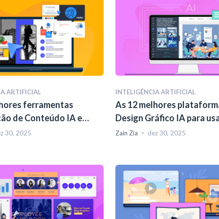
A ARTIFICIAL
INTELIGÊNCIA ARTIFICIAL
hores ferramentas
As 12 melhores plataform
ção de Conteúdo IA em
Design Gráfico IA para us
2026
z 30, 2025
Zain Zia
dez 30, 2025