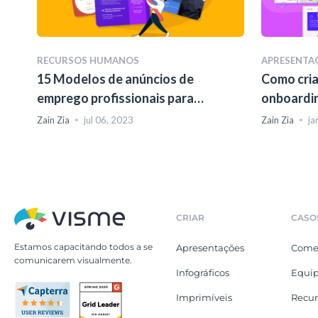
RECURSOS HUMANOS
APRESENTA
15 Modelos de anúncios de
Como cria
emprego profissionais para
onboardin
atrair os melhores candidatos
modelos)
Zain Zia
jul 06, 2023
Zain Zia
ja
CRIAR
CASO
Estamos capacitando todos a se
Apresentações
Comer
comunicarem visualmente.
Infográficos
Equip
Imprimíveis
Recu