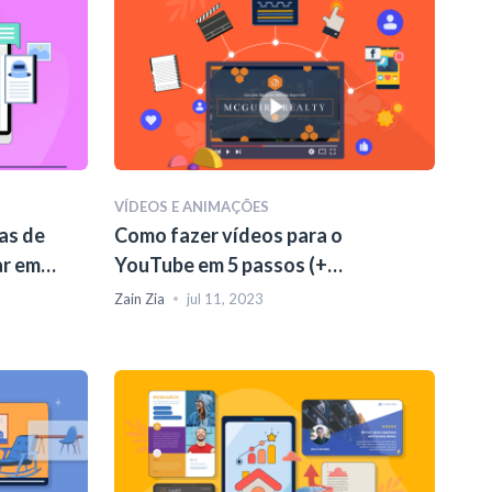
VÍDEOS E ANIMAÇÕES
as de
Como fazer vídeos para o
ar em
YouTube em 5 passos (+
modelos)
Zain Zia
jul 11, 2023