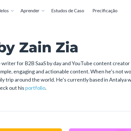
 torne-se um especialista em apresentações gratuitamente
elos
Aprender
Estudos de Caso
Precificação
by Zain Zia
 writer for B2B SaaS by day and YouTube content creator b
simple, engaging and actionable content. When he’s not wor
ily trip around the world. He’s currently based in Antalya 
eck out his
portfolio
.