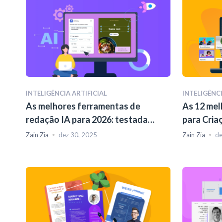
INTELIGÊNCIA ARTIFICIAL
INTELIGÊNCI
As melhores ferramentas de
As 12 mel
redação IA para 2026: testadas e
para Cria
avaliadas
2026
Zain Zia
dez 30, 2025
Zain Zia
de