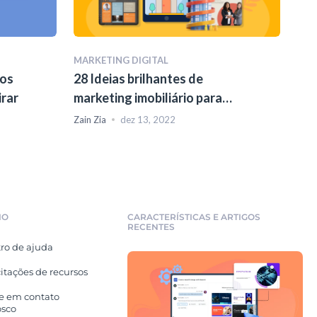
MARKETING DIGITAL
eos
28 Ideias brilhantes de
irar
marketing imobiliário para
alavancar seu negócio
Zain Zia
dez 13, 2022
IO
CARACTERÍSTICAS E ARTIGOS
RECENTES
ro de ajuda
citações de recursos
e em contato
osco