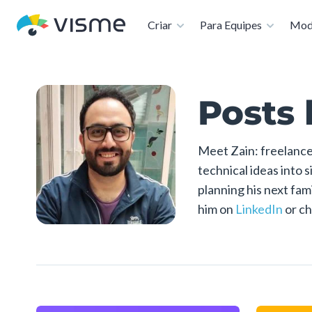
Disponível:
Criar
Para Equipes
Mod
Posts 
Meet Zain: freelance
technical ideas into 
planning his next fam
him on
LinkedIn
or ch