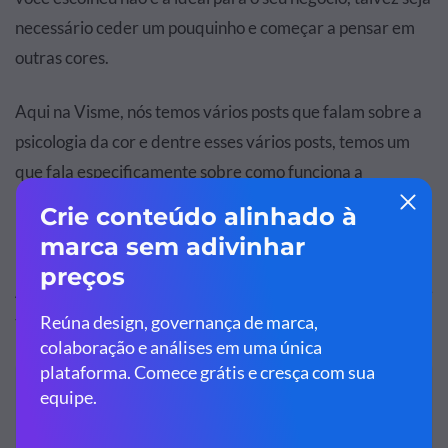
necessário ceder um pouquinho e começar a pensar em
outras cores.
Aqui na Visme, nós temos vários posts que falam sobre a
psicologia da cor e dentre esses vários posts, temos um
que fala especificamente sobre como funciona a
percepção humana das cores. Te aconselhamos a dar uma
boa lida neste post e salvar ele para ir lendo durante seu
processo de seleção das cores da sua marca.
Acreditamos que este post vai te ajudar bastante durante
todas as etapas deste processo.
RELACIONADO:
Exemplos da vida real de como a cor afeta nossas