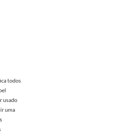
ica todos
pel
r usado
tir uma
s
s