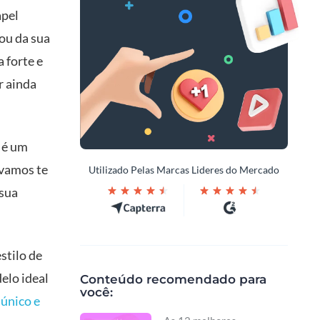
apel
ou da sua
 forte e
r ainda
e é um
 vamos te
Utilizado Pelas Marcas Lideres do Mercado
 sua
stilo de
elo ideal
Conteúdo recomendado para
você:
único e