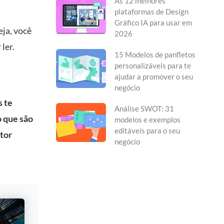
As 12 melhores
plataformas de Design
Gráfico IA para usar em
eja, você
2026
ler.
15 Modelos de panfletos
personalizáveis para te
ajudar a promover o seu
negócio
s te
Análise SWOT: 31
 que são
modelos e exemplos
editáveis para o seu
tor
negócio