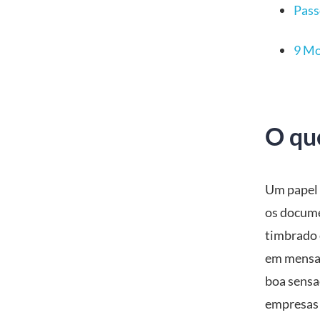
Pass
9 Mo
O qu
Um papel 
os docume
timbrado 
em mensag
boa sensa
empresas 