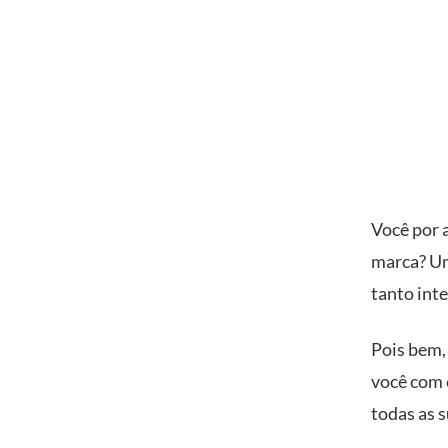
Você por 
marca? Um
tanto int
Pois bem, 
você com 
todas as 