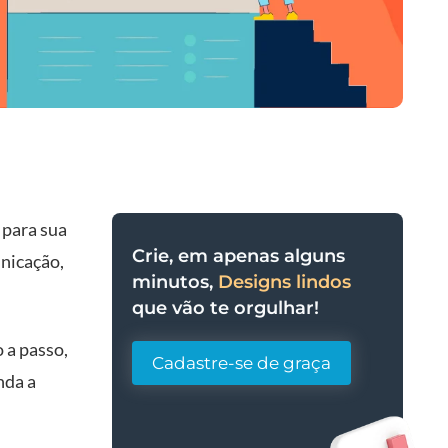
 para sua
Crie, em apenas alguns
nicação,
minutos,
Designs lindos
que vão te orgulhar!
o a passo,
Cadastre-se de graça
nda a