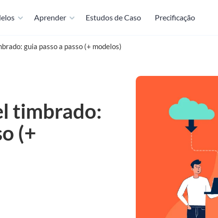
elos
Aprender
Estudos de Caso
Precificação
mbrado: guia passo a passo (+ modelos)
l timbrado:
so (+