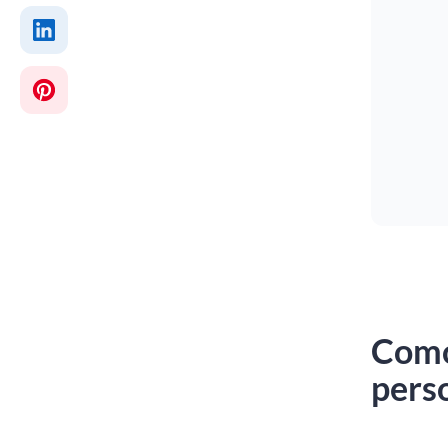
Como
pers