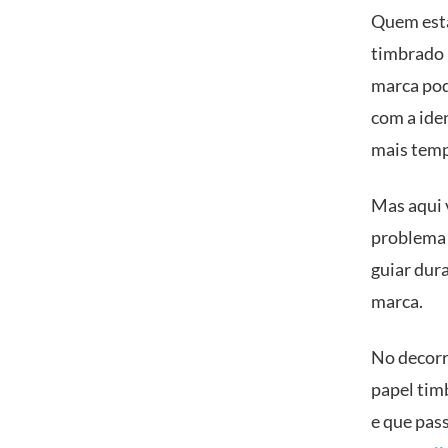
Quem está
timbrado 
marca pod
com a ide
mais tem
Mas aqui v
problema n
guiar dur
marca.
No decorre
papel tim
e que pas