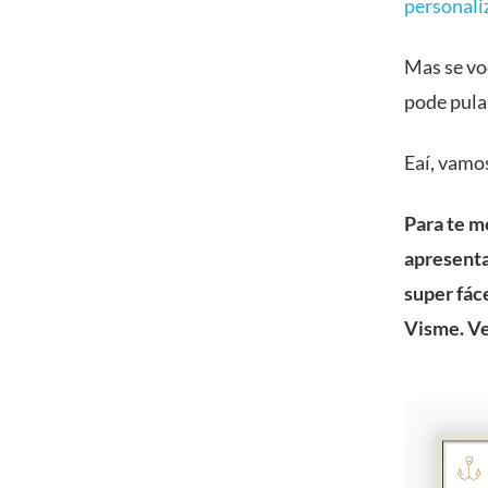
personali
Mas se vo
pode pular
Eaí, vamo
Para te m
apresenta
super fác
Visme
. V