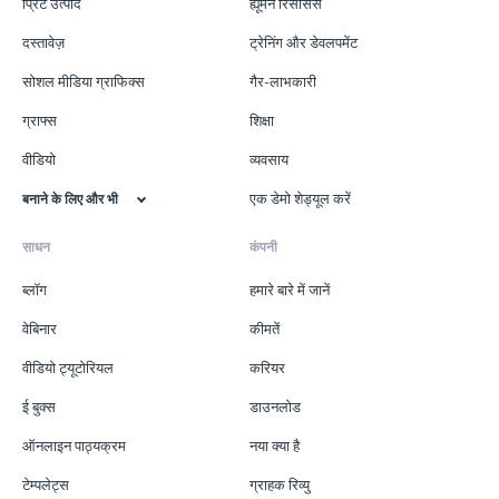
प्रिंट उत्पाद
ह्यूमन रिसोर्सेस
दस्तावेज़
ट्रेनिंग और डेवलपमेंट
सोशल मीडिया ग्राफिक्स
गैर-लाभकारी
ग्राफ्स
शिक्षा
वीडियो
व्यवसाय
एक डेमो शेड्यूल करें
बनाने के लिए और भी
साधन
कंपनी
ब्लॉग
हमारे बारे में जानें
वेबिनार
कीमतें
वीडियो ट्यूटोरियल
करियर
ई बुक्स
डाउनलोड
ऑनलाइन पाठ्यक्रम
नया क्या है
टेम्पलेट्स
ग्राहक रिव्यु