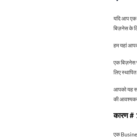
यदि आप एक बि
बिज़नेस के ल
हम यहां आपको
एक बिज़नेस प
लिए स्थापित
आपको यह साब
की आवश्यकता
कारण # 1:
एक Business