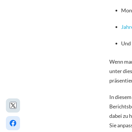
Mona
Jahr
Und v
Wenn man 
unter die
präsentier
In diesem
Berichtsb
dabei zu 
Sie anpas