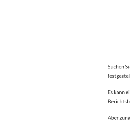
Suchen Si
festgestel
Es kann e
Berichtsb
Aber zunä