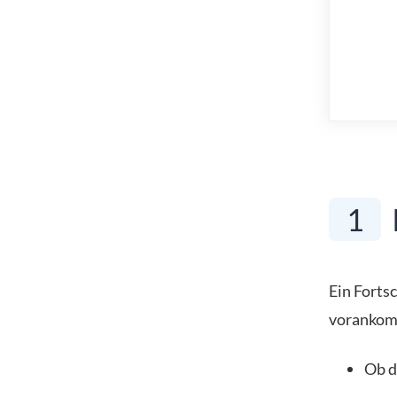
1
Ein Fortsc
vorankomm
Ob d