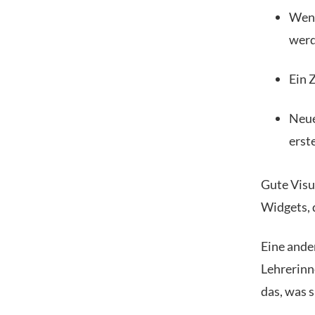
Wenn
wer
Ein 
Neue
erst
Gute Visu
Widgets, 
Eine ander
Lehrerinn
das, was s