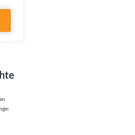
chte
lan
inge: