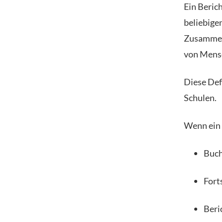
Ein Beric
beliebige
Zusammens
von Mensc
Diese Def
Schulen.
Wenn ein L
Buch
Fort
Beri