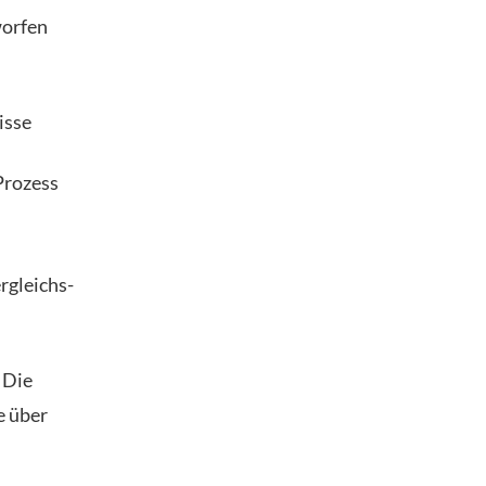
worfen
isse
Prozess
rgleichs-
 Die
e über