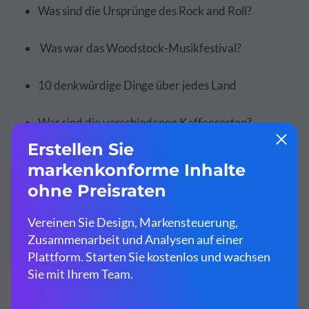
Was sind die Ursprünge des Rock and Roll?
Was war das Woodstock-Musikfestival?
10 denkwürdige Dinge über jedes Land
Was sind die verschiedenen Kaffeesorten?
Was bedeutet es, "abseits des Netzes" zu leben?
Was ist Crossfit?
Was ist kulturelle Aneignung?
Was ist Feminismus?
Was ist der Unterschied zwischen White Hat und