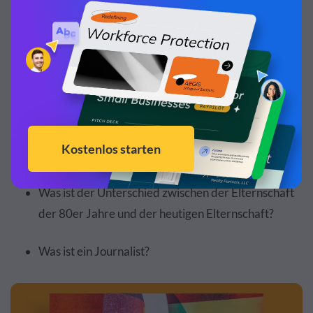
Black Hat Hacking?
Wer ist der Künstler, der früher als Prince bekannt
war?
Warum ist Yoga so beliebt?
Was ist Kunsttherapie?
Was ist der Unterschied zwischen der Elternschaft
der 80er Jahre und der heutigen Elternschaft?
Was ist ein Journalist?