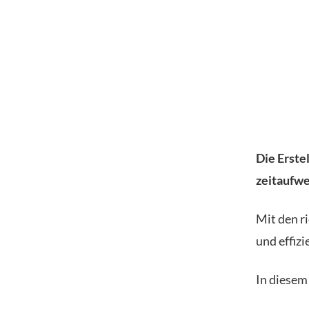
Die Erste
zeitaufwe
Mit den r
und effiz
In diesem