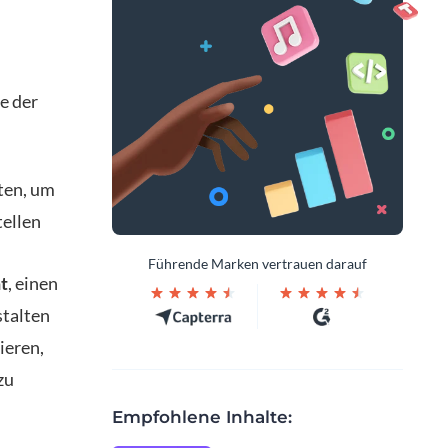
e der
ten, um
tellen
Führende Marken vertrauen darauf
t
, einen
talten
ieren,
zu
Empfohlene Inhalte: