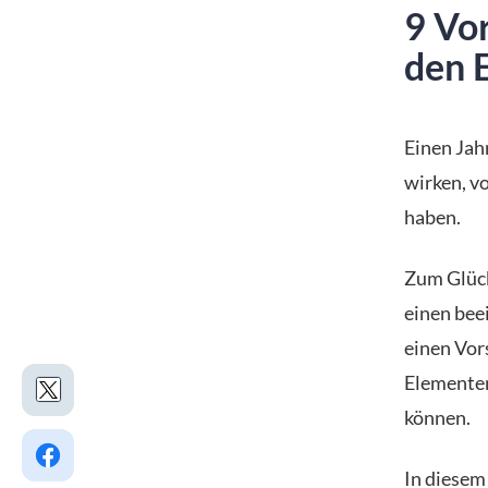
9 Vor
den E
Einen Jah
wirken, v
haben.
Zum Glück
einen bee
einen Vor
Elementen
können.
In diesem