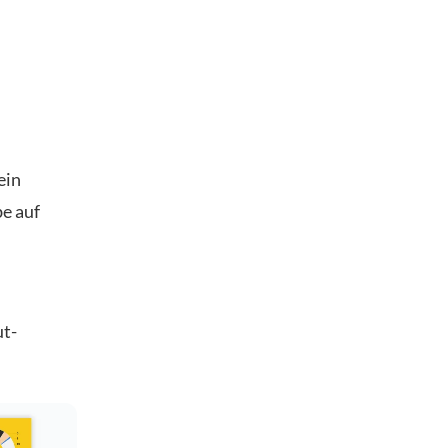
ein
be auf
ut-