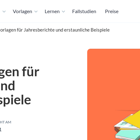
n
Vorlagen
Lernen
Fallstudien
Preise
rlagen für Jahresberichte und erstaunliche Beispiele
gen für
und
spiele
HT AM
1