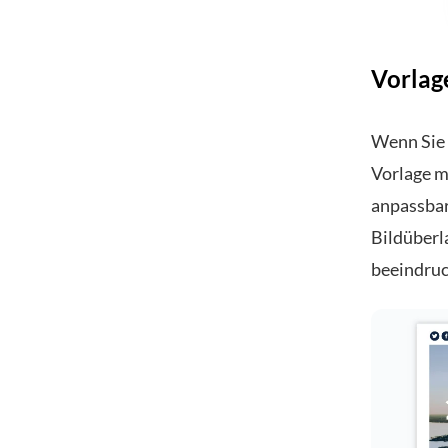
Vorlag
Wenn Sie 
Vorlage m
anpassbar
Bildüberl
beeindruc