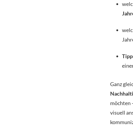
wel
Jahr
wel
Jahr
Tipp
eine
Ganz gleic
Nachhalti
möchten – 
visuell a
kommuniz