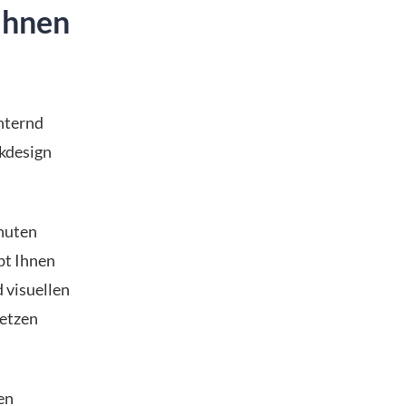
 Ihnen
hternd
ikdesign
inuten
bt Ihnen
 visuellen
setzen
en