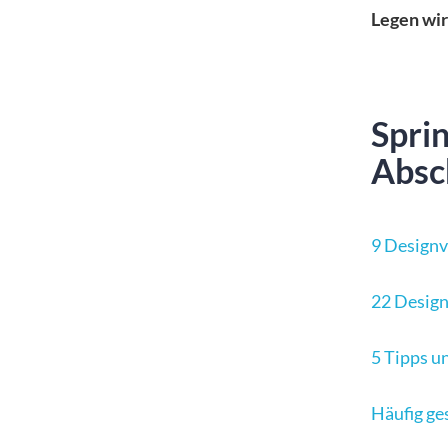
Legen wir 
Spri
Absc
9 Designv
22 Design
5 Tipps u
Häufig ge