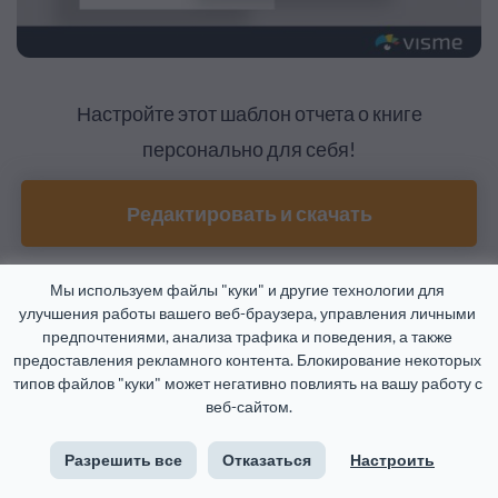
Настройте этот шаблон отчета о книге
персонально для себя!
Редактировать и скачать
Мы используем файлы "куки" и другие технологии для 
Примеры отчетов о научных
9
улучшения работы вашего веб-браузера, управления личными 
предпочтениями, анализа трафика и поведения, а также 
результатах
предоставления рекламного контента. Блокирование некоторых 
типов файлов "куки" может негативно повлиять на вашу работу с 
веб-сайтом.
Отчеты о научных результатах могут быть
Разрешить все
Отказаться
Настроить
использованы, чтобы обучить учеников научному