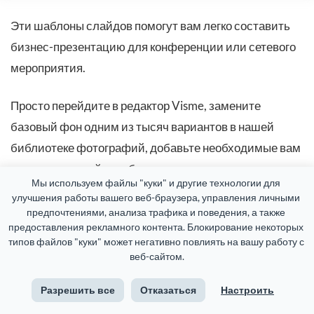
Эти шаблоны слайдов помогут вам легко составить
бизнес-презентацию для конференции или сетевого
мероприятия.
Просто перейдите в редактор Visme, замените
базовый фон одним из тысяч вариантов в нашей
библиотеке фотографий, добавьте необходимые вам
данные, передайте собственное
видение и ценности
Мы используем файлы "куки" и другие технологии для 
и готово! Можете скачать!
улучшения работы вашего веб-браузера, управления личными 
предпочтениями, анализа трафика и поведения, а также 
11. Шаблон презентации отраслевых
предоставления рекламного контента. Блокирование некоторых 
тенденций
типов файлов "куки" может негативно повлиять на вашу работу с 
веб-сайтом.
Разрешить все
Отказаться
Настроить