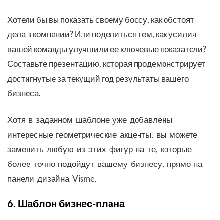
Хотели бы вы показать своему боссу, как обстоят
дела в компании? Или поделиться тем, как усилия
вашей команды улучшили ее ключевые показатели?
Составьте презентацию, которая продемонстрирует
достигнутые за текущий год результаты вашего
бизнеса.
Хотя
в
заданном
шаблоне
уже
добавлены
интересные
геометрические
акценты,
вы
можете
заменить
любую
из
этих
фигур
на
те,
которые
более
точно
подойдут
вашему
бизнесу
,
прямо
на
панели
дизайна
Visme.
6. Шаблон бизнес-плана