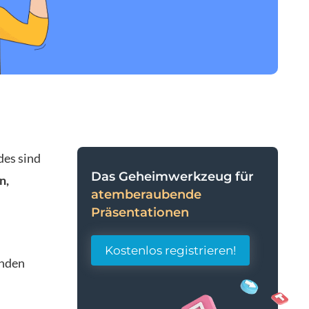
des sind
Das Geheimwerkzeug für
n,
atemberaubende
Präsentationen
Kostenlos registrieren!
enden