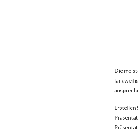
Die meist
langweili
anspreche
Erstellen
Präsentat
Präsentati