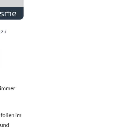
 zu
s immer
sfolien im
 und