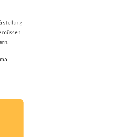
Erstellung
ie müssen
ern.
ema