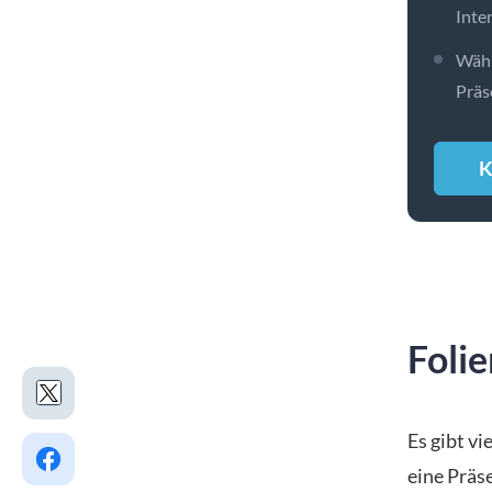
Inte
Wähl
Präs
K
Foli
Es gibt v
eine Präs