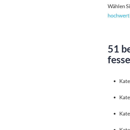
Wählen Sie
hochwert
51 be
fess
Kate
Kate
Kate
Kate