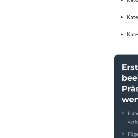
Kate
Kate
Erst
bee
Prä
wen
Hund
verf
Füge