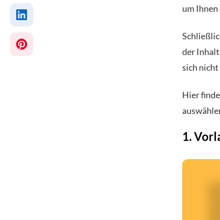
um Ihnen 
Schließli
der Inhal
sich nich
Hier find
auswähle
1.
Vorl