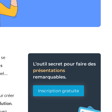
s
se
L’outil secret pour faire des
es
présentations
uel…
remarquables.
Inscription gratuite
ur créer
lution
.
uvez