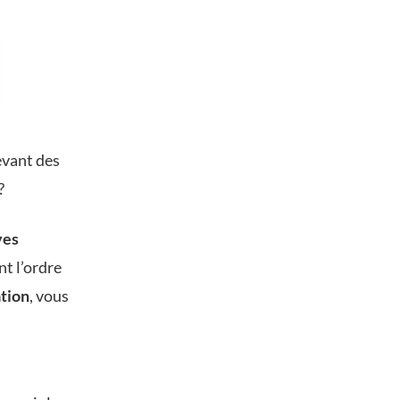
evant des
?
ves
nt l’ordre
ation
, vous