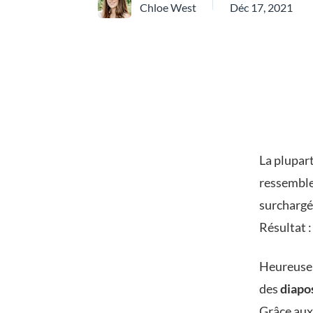
Chloe West
Déc 17, 2021
La plupar
ressemble
surchargé
Résultat 
Heureusem
des
diapo
Grâce aux