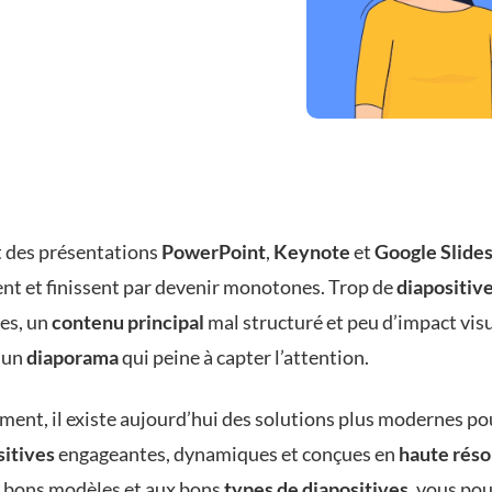
t des présentations
PowerPoint
,
Keynote
et
Google Slide
nt et finissent par devenir monotones. Trop de
diapositiv
es, un
contenu principal
mal structuré et peu d’impact vis
: un
diaporama
qui peine à capter l’attention.
ent, il existe aujourd’hui des solutions plus modernes po
sitives
engageantes, dynamiques et conçues en
haute réso
 bons modèles et aux bons
types de
diapositives
, vous po