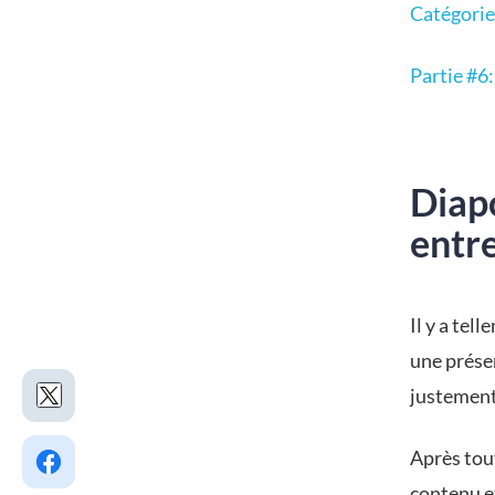
Catégorie
Partie #6
Diap
entr
Il y a tel
une prése
justement
Après tou
contenu e