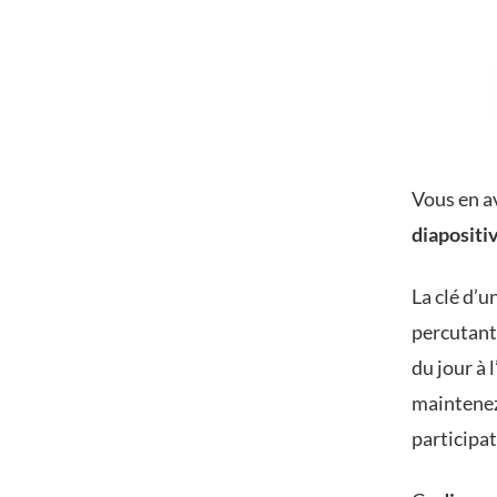
Vous en a
diapositi
La clé d’
percutant
du jour à 
maintenez
participat