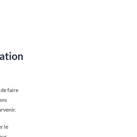
ation
 de faire
ons
rvenir.
r le
ous