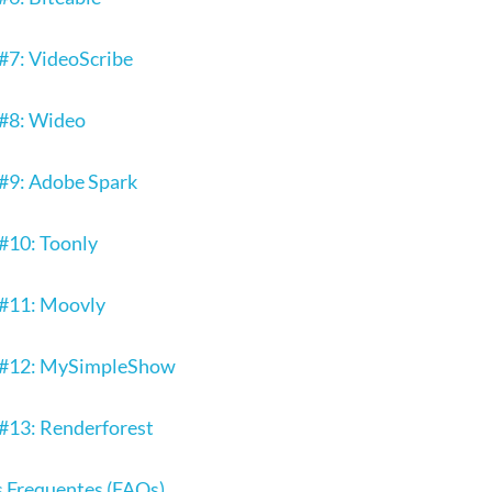
#7: VideoScribe
 #8: Wideo
#9: Adobe Spark
#10: Toonly
 #11: Moovly
 #12: MySimpleShow
#13: Renderforest
 Frequentes (FAQs)