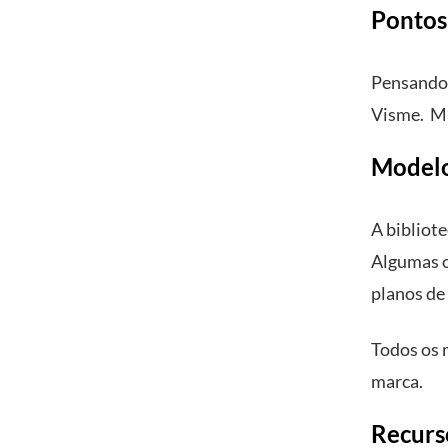
Pontos
Pensando 
Visme. Ma
Modelo
A bibliot
Algumas o
planos de
Todos os m
marca.
Recurs