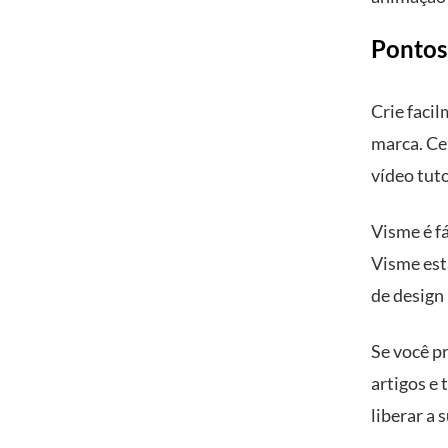
Pontos
Crie faci
marca. Cer
vídeo tuto
Visme é f
Visme est
de design 
Se você p
artigos e
liberar a 