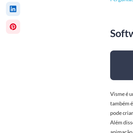
Soft
Visme é u
também é 
pode cria
Além diss
animação 