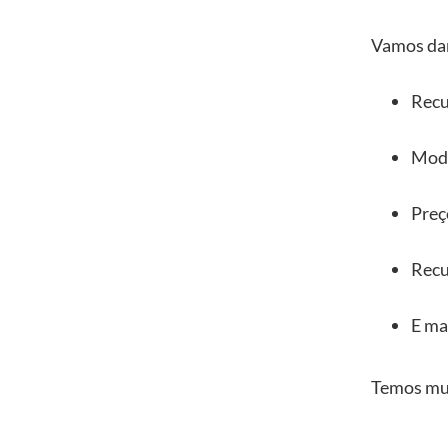
Vamos dar
Recu
Mode
Preç
Recu
E ma
Temos mui