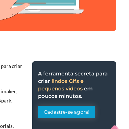
para criar
A ferramenta secreta para
criar
lindos Gifs e
pequenos vídeos
em
nimaker,
poucos minutos.
Spark,
Cadastre-se agora!
oriais.