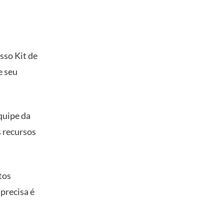
sso Kit de
e seu
quipe da
 recursos
tos
precisa é