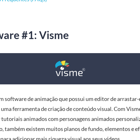
ware #1: Visme
m software de animação que possui um editor de arrastar-e
uma ferramenta de criação de conteúdo visual. Com Visme
r tutoriais animados com personagens animados personaliz
o, também existem muitos planos de fundo, elementos e ef
para adicionar mais riqueza visual aos seus vídeos.