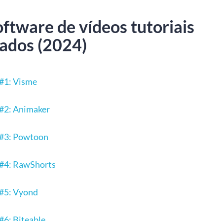
ftware de vídeos tutoriais
ados (2024)
#1: Visme
#2: Animaker
 #3: Powtoon
 #4: RawShorts
#5: Vyond
#6: Biteable