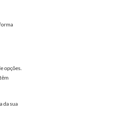
aforma
de opções.
 têm
a da sua