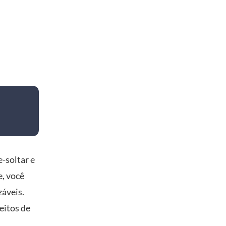
-soltar e
, você
áveis.
eitos de