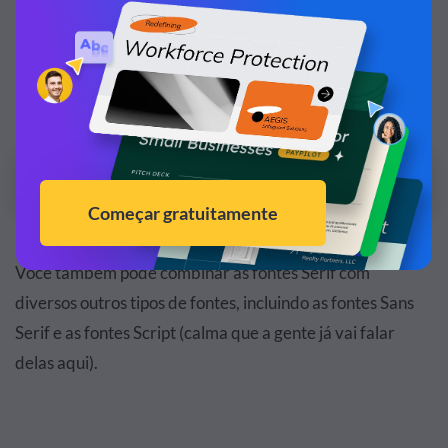
Personalize esse modelo e deixe ele com a sua
cara!
Editar e Baixar
Você também pode combinar as fontes Serif com
diversos outros tipos de fontes, incluindo as fontes Sans
Serif e as fontes Script (calma que a gente já vai falar
delas aqui).