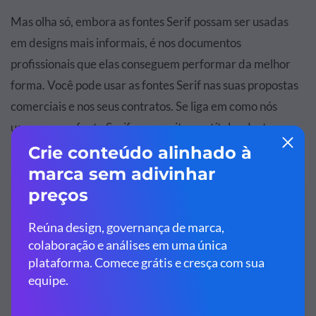
Mas olha só, embora as fontes Serif possam ser usadas
em designs mais informais, é nos documentos
profissionais que elas conseguem performar da melhor
forma. Você pode usar as fontes Serif nas suas propostas
comerciais e nos seus contratos. Se liga em como nós
usamos uma fonte Serif em negrito nos títulos deste
modelo de proposta.