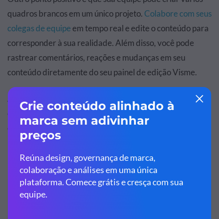
quadros brancos em um único projeto.
Colabore com seus
colegas de equipe
em tempo real e edite o conteúdo para
corresponder à sua realidade. Além disso, você pode
rastrear comentários, reações e mudanças em seu
conteúdo diretamente do seu painel de edição Visme.
Além do conteúdo, você pode ajustar as cores, fontes e
outros elementos do design para deixar tudo harmônico,
combinando com todos os elementos visuais da
identidade visual da sua marca.