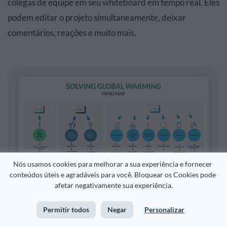
colegas de equipe em seu whiteboard em tempo real. Eles
podem editar o projeto simultaneamente, deixar
comentários, reações e muito mais.
Nós usamos cookies para melhorar a sua experiência e fornecer 
conteúdos úteis e agradáveis para você. Bloquear os Cookies pode 
afetar negativamente sua experiência.
Customize this template and make it your
Permitir todos
Negar
Personalizar
own!