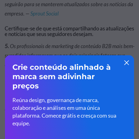
seguirão para se manterem atualizados sobre as notícias da
empresa. —
Sprout Social
Certifique-se de que está compartilhando as atualizações
e notícias que seus seguidores desejam.
5.
Os profissionais de marketing de conteúdo B2B mais bem-
sucedidos informaram que os dois principais fatores que
contribuíram para isso foram o valor que o conteúdo oferece
(83%) e as mudanças no site (60%). —
Instituto de
Marketing de Conteúdo
Para dar ao seu marketing a melhor chance de sucesso,
concentre-se em criar conteúdo de alto valor e manter
seu site atualizado.
6.
Em 2020, 49% das organizações B2B terceirizaram pelo