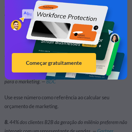
menos uma atividade de marketing de conteúdo, sendo 86%
de criação de conteúdo e 30% de distribuição de conteúdo.
—
Sprout Social
Não tenha medo de terceirizar a criação de conteúdo, se
necessário. Um freelancer ou uma agência pode tirar essa
tarefa do seu prato.
7.
As empresas B2B devem alocar de 2% a 5% da receita
para o marketing. —
BDC
Use esse número como referência ao calcular seu
orçamento de marketing.
8.
44% dos clientes B2B da geração do milênio preferem não
interagir com um representante de vendas. —
Gartner