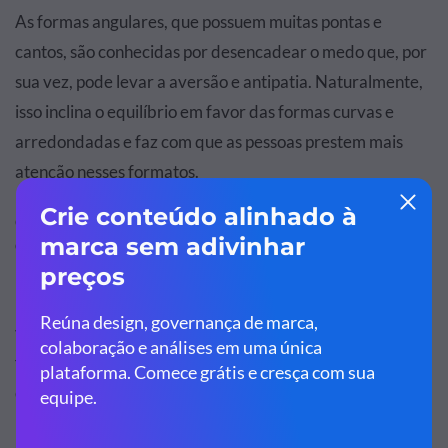
As formas angulares, que possuem muitas pontas e
cantos, são conhecidas por desencadear o medo que, por
sua vez, pode levar a aversão e antipatia. Naturalmente,
isso inclina o equilíbrio em favor das formas curvas e
arredondadas e faz com que as pessoas prestem mais
atenção nesses formatos.
Os gráfico de rosca são super fáceis de serem
criados.
Nós já falamos sobre como os gráficos de pizza são
visualmente divertidos para o seu público, e agora vamos
falar um pouco sobre como eles são incrivelmente fáceis
de serem criados.
Existem diversos tipos de gráficos, com as mais variadas