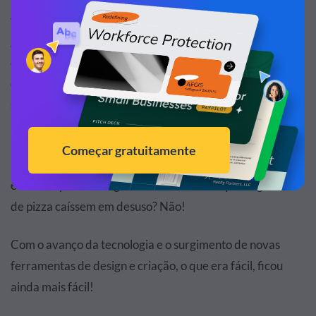
formas e complexidades. E dentro deste universo, os
gráficos de setores são um dos mais fáceis de serem
criados, isso se não os mais fáceis de todos. Afinal de
contas, para criar um gráfico de rosca você só precisa ter
seus dados, uma folha de papel e um compasso, nada
mais.
Mas quem ainda cria gráficos usando uma folha de papel
e um compasso? Ninguém! E isso fez com que os gráficos
de pizza caíssem em desuso? Não!
Com o avanço da tecnologia e o surgimento de novas
ferramentas de design e criação, o que era fácil, ficou
ainda mais fácil!