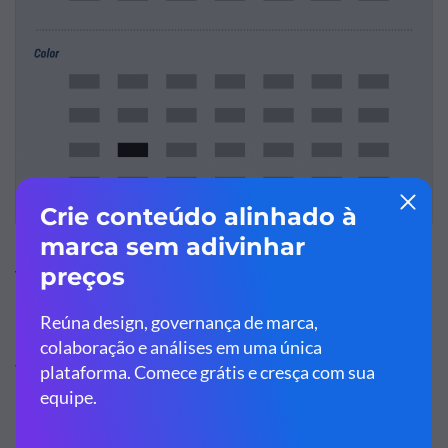
Você se concentrou imediatamente no retângulo grande
no meio? Na segunda seção, você provavelmente notou
imediatamente como um retângulo tem uma orientação
vertical, diferente dos demais.
Esse é o raciocínio visual para você: ele foi projetado para