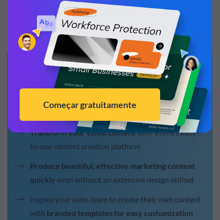
perceber padrões e detectar imediatamente
interrupções nesses padrões.
Hey marketers!
Need to
create scroll-stopping visual
content fast?
Transform your visual content
with Visme’s easy-
to-use content creation platform
Produce beautiful, effective marketing content
quickly
even without an extensive design skillset
Inspire your sales team to create their own content
with
branded templates for easy customization