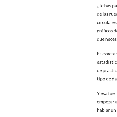
¿Te has p
de las rue
circulare
gráficos 
que neces
Es exacta
estadístic
de prácti
tipo de d
Y esa fue 
empezar a 
hablar un 