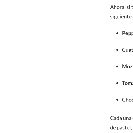
Ahora, si
siguiente 
Pepp
Cuat
Mozz
Toma
Choc
Cada una 
de pastel,