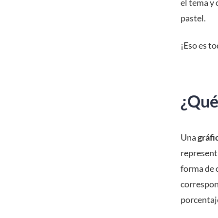
el tema y
pastel.
¡Eso es t
¿Qué 
Una
gráfi
represent
forma de 
correspon
porcentaj