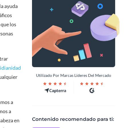
la ayuda
áficos
 que los
rsonas
trar
tidianidad
Utilizado Por Marcas Líderes Del Mercado
ualquier
vamos a
amos a
Contenido recomendado para ti:
cabeza en