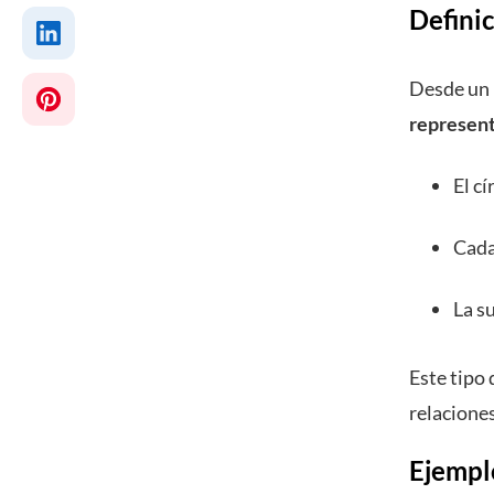
Definic
Desde un 
represent
El c
Cada
La s
Este tipo 
relaciones
Ejemplo