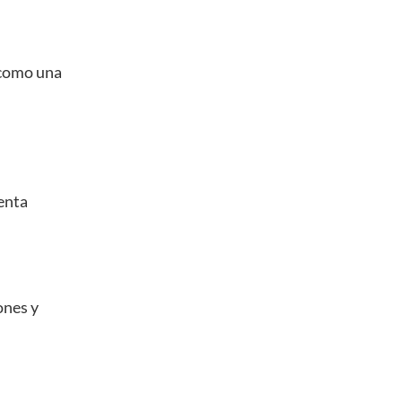
 como una
enta
ones y