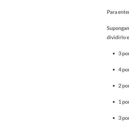
Para ente
Supongamo
dividirlo 
3 po
4 po
2 po
1 po
3 po