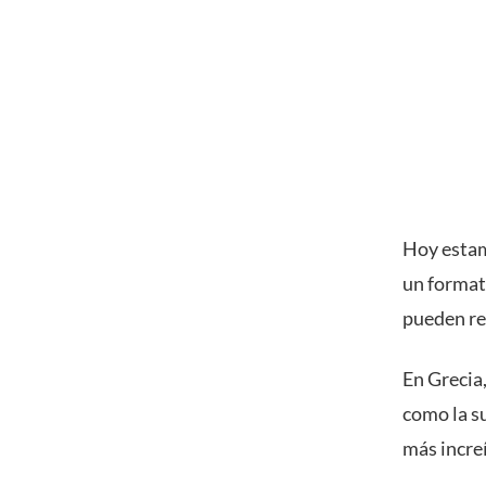
Hoy estamo
un forma
pueden rep
En Grecia
como la su
más increí