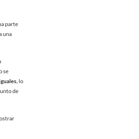
na parte
a una
n
o se
iguales
, lo
junto de
mostrar