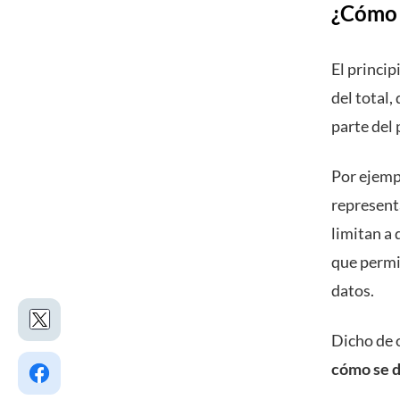
¿Cómo 
El princip
del total
parte del
Por ejempl
represent
limitan a
que permi
datos.
Dicho de o
cómo se d