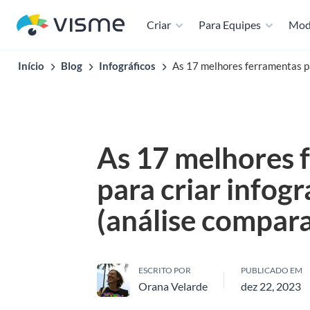
Criar
Para Equipes
Mod
Início
Blog
Infográficos
As 17 melhores ferramentas pa
As 17 melhores 
para criar infogr
(análise compara
ESCRITO POR
PUBLICADO EM
Orana Velarde
dez 22, 2023