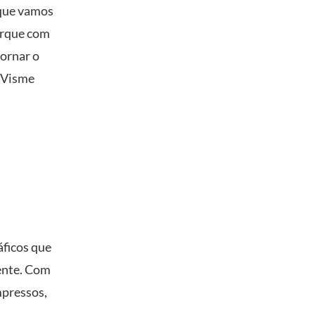
 que vamos
porque com
tornar o
o Visme
áficos que
mente. Com
mpressos,