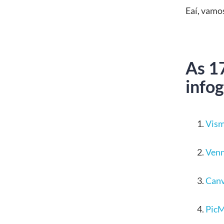
Eaí, vamos
As 1
infog
Vis
Ven
Can
Pic