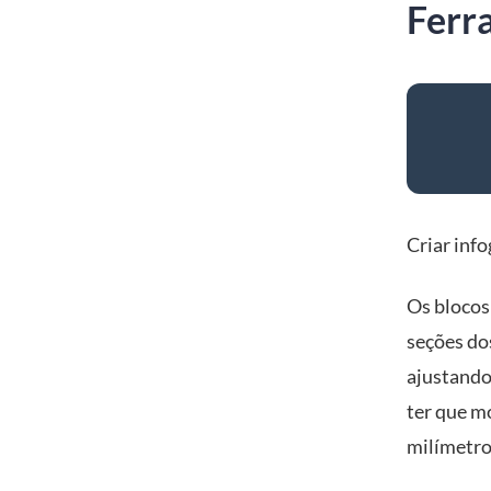
Ferr
Criar inf
Os blocos
seções dos
ajustando
ter que m
milímetro