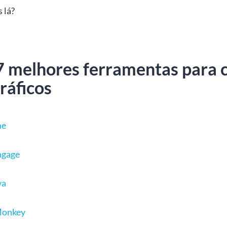
 lá?
7 melhores ferramentas para c
ráficos
me
ngage
va
Monkey