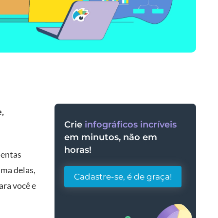
,
Crie
infográficos incríveis
em minutos, não em
horas!
mentas
uma delas,
Cadastre-se, é de graça!
ara você e