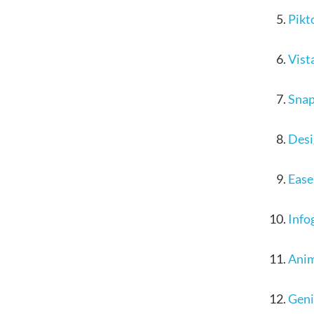
Pikt
Vist
Sna
Des
Easel
Info
Ani
Geni