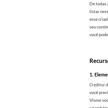
De todas 
listar ne
esse criad
seu conte
você pode 
Recurs
1. Eleme
O editor 
você prec
Visme você
e também 