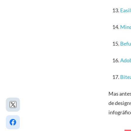
Easil
Mind
Bef
Adob
Bite
Mas antes
de design
infográfic