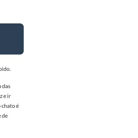
pido.
o das
 e ir
 chato é
e de