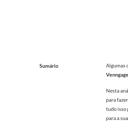
Algumas d
Sumário
Venngage,
Nesta aná
para faze
tudo isso 
para a su