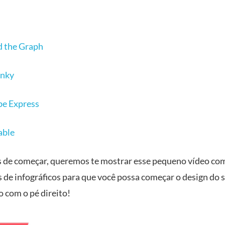
 the Graph
unky
e Express
able
 de começar, queremos te mostrar esse pequeno vídeo com
s de infográficos para que você possa começar o design do 
o com o pé direito!