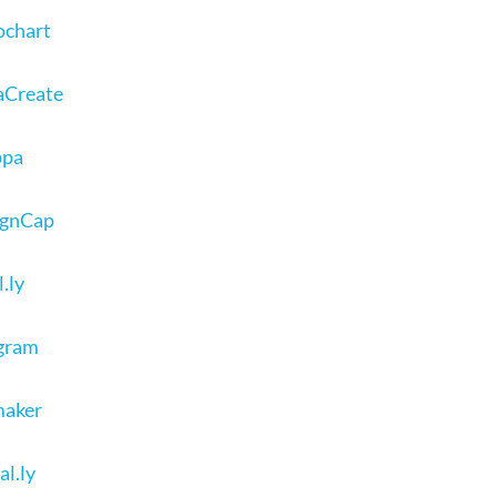
ochart
aCreate
ppa
ignCap
.ly
gram
maker
al.ly