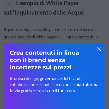
Esempio di White Paper
5
sull'Inquinamento delle Acque
Il quinto esempio di white paper nel nostro elenco è
questo modello di white paper sull'inquinamento delle
acque.
Questo modello affronta i pericoli della contaminazione
da arsenico. Indipendentemente dal settore in cui ti trovi,
se stai cercando di evidenziare il rischio, questo esempio
di white paper è una scelta eccellente.