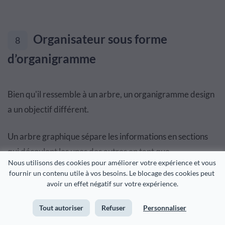
Organisateur sous forme
8
d’organigramme
Bien qu'il ressemble à un arbre, un organigramme design
a un objectif différent.
Un arbre graphique sépare les informations en sections
qui découlent les unes des autres en tant que
Nous utilisons des cookies pour améliorer votre expérience et vous 
classification, tandis qu'un organigramme concerne
fournir un contenu utile à vos besoins. Le blocage des cookies peut 
davantage la hiérarchie.
avoir un effet négatif sur votre expérience.
Tout autoriser
Refuser
Personnaliser