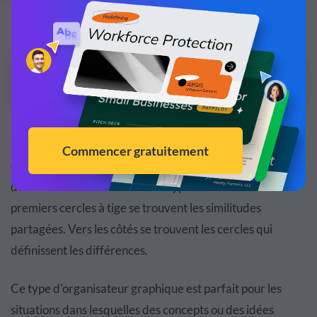
Personnalisez le modèle et créez votre design.
Modifier et Télécharger
Dans un réseau d'idées, les deux cercles centraux
contiennent les idées principales. De ces deux cercles
découlent des cercles de deux types. Dans les deux
premiers cercles à tige se trouvent les similitudes
partagées. Vers les côtés se trouvent les cercles qui
définissent les différences.
Ce type d'organisateur graphique est parfait pour les
situations dans lesquelles des concepts ou des idées