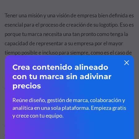
Tener una misión y una visión de empresa bien definida es
esencial para el proceso de creación de su logotipo. Eso es
porque tu marca necesita una tan pronto como tenga la
capacidad de representar a su empresa por el mayor
tiempo posible e incluso para siempre, como es el caso de
Red Bull, que nunca necesitó reformular su logotipo.
Con una misión y una visión bien definidas, tendrás más
claridad desde donde quieres llegar y esto te ayudará a
representar visualmente ese horizonte de una manera
más asertiva. La gran idea de este punto es tener
suficientes elementos para que puedas crear un logo que
crezca con tu marca y que represente no solo la identidad
de la marca, sino también sus objetivos de negocio.