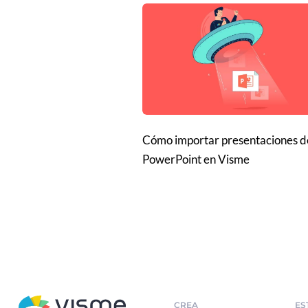
Cómo importar presentaciones d
PowerPoint en Visme
CREA
ES