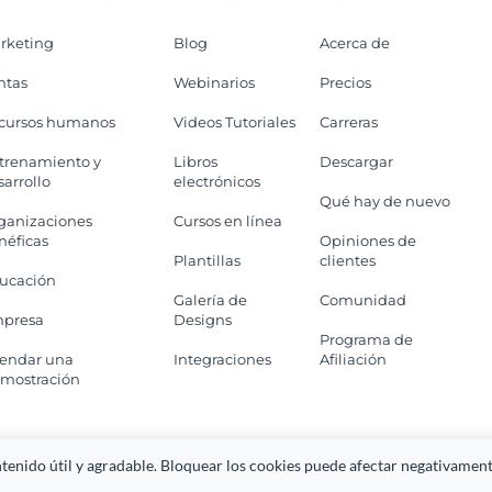
rketing
Blog
Acerca de
ntas
Webinarios
Precios
cursos humanos
Videos Tutoriales
Carreras
trenamiento y
Libros
Descargar
sarrollo
electrónicos
Qué hay de nuevo
ganizaciones
Cursos en línea
néficas
Opiniones de
Plantillas
clientes
ucación
Galería de
Comunidad
presa
Designs
Programa de
endar una
Integraciones
Afiliación
mostración
 WebContent, LLC. (DBA Visme). Orgullosamente creado en Maryland.
enido útil y agradable. Bloquear los cookies puede afectar negativamente