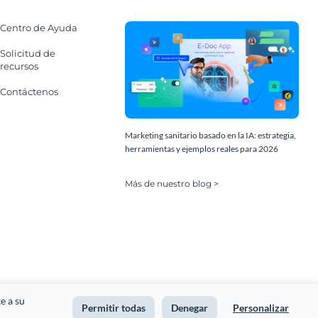
Centro de Ayuda
Solicitud de
recursos
Contáctenos
Marketing sanitario basado en la IA: estrategia,
herramientas y ejemplos reales para 2026
Más de nuestro blog >
Términos de Servicio y Privacidad
Mapa del Sitio
 a su 
Permitir todas
Denegar
Personalizar