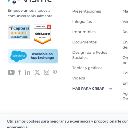
Empoderamos a todos a
Presentaciones
Ma
comunicarse visualmente.
Infografías
Ve
Imprimibles
Re
Documentos
En
de
Design para Redes
Sociales
Or
be
Tablas y gráficos
Ed
Videos
Em
MÁS PARA CREAR
Ag
De
Español
Derechos Reservados 2026 Easy
Utilizamos cookies para mejorar su experiencia y proporcionarle cont
experiencia.