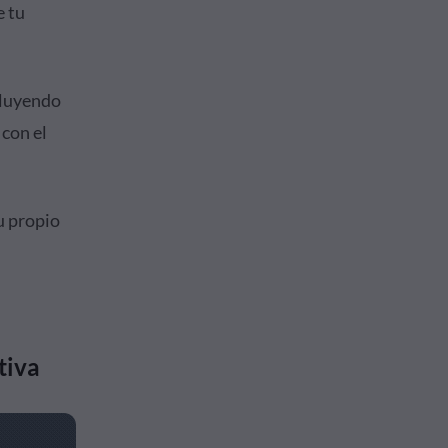
e tu
cluyendo
 con el
u propio
tiva