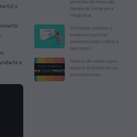
plantillas de líneas del
mo tú) y
tiempo de Visme para
infografías
onvertir
90 Fondos sencillos y
.
modernos para tus
presentaciones (editar y
descargar)
s,
Paletas de colores para
ayudarte a
mejorar el diseño de tus
presentaciones