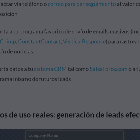
actar vía teléfono o
correo para dar seguimiento
al valor d
osición
rta a tu programa favorito de envío de emails masivos (in
lChimp
,
ConstantContact
,
VerticalResponse
) para rastrear
tín de noticias
rta datos a tu
sistema CRM
tal como
SalesForce.com
o a t
rama interno de futuros leads
os de uso reales: generación de leads efec