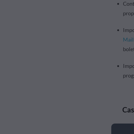
Cont
prop
Impo
Mai
bole
Impo
prog
Cas