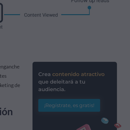
 enganche
Crea
contenido atractivo
tes
que deleitará a tu
rketing de
audiencia.
¡Regístrate, es gratis!
ión