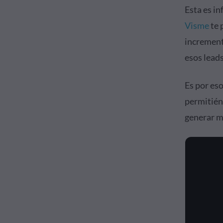
Esta es in
Visme
te 
increment
esos leads
Es por es
permitién
generar m