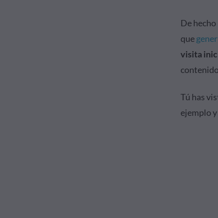
De hecho 
que
gener
visita inic
contenido
Tú has vis
ejemplo y 