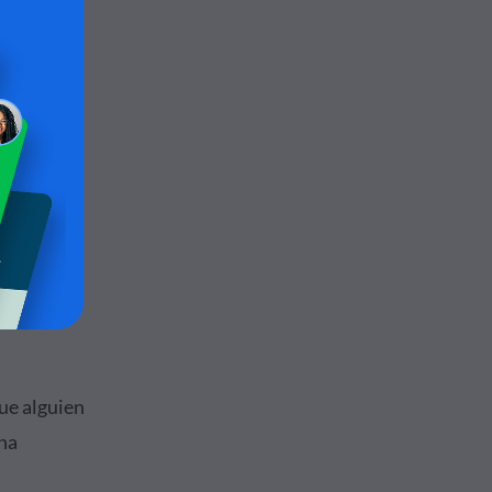
ue alguien
ina