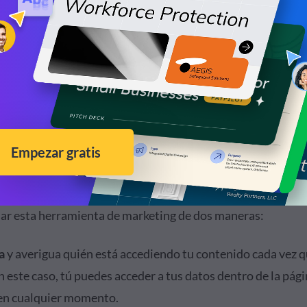
ar esta herramienta de marketing de dos maneras:
a
y averigua quién está accediendo tu contenido cada vez q
n este caso, tú puedes acceder a tus datos dentro de la pág
 en cualquier momento.