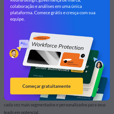
abusando dos benefícios que o Insight Visme pode trazer
para suas marcas. Diversas dessas marcas criam
diariamente conteúdos Ricos e disponibilizam em seus
sites, redes sociais e Blogs em troca de preciosas
informações que podem ajudar essas empresas a
conquistarem novos leads.
Blogueiros e proprietários de sites
Faça como centenas de Bloggers que usam diariamente
os insights Visme para coletar dados importantes de seus
visitantes em troca de apresentações, infográficos e até
mesmo animações e apresentações de slides temáticas.
Esses insights ajudam esses blogs a criarem conteúdos
cada vez mais segmentados e personalizados para seus
leads em potencial.