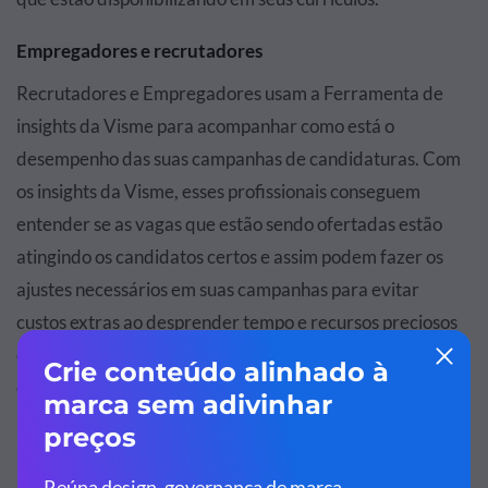
Empregadores e recrutadores
Recrutadores e Empregadores usam a Ferramenta de
insights da Visme para acompanhar como está o
desempenho das suas campanhas de candidaturas. Com
os insights da Visme, esses profissionais conseguem
entender se as vagas que estão sendo ofertadas estão
atingindo os candidatos certos e assim podem fazer os
ajustes necessários em suas campanhas para evitar
custos extras ao desprender tempo e recursos preciosos
com entrevistas e seleções com candidatos que não se
encaixam nas demandas das vagas.
Empresas e organizações
Milhares de Empresas e Organizações já estão usando e