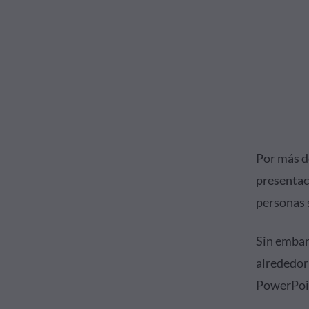
Por más d
presentac
personas 
Sin embar
alrededor
PowerPoin