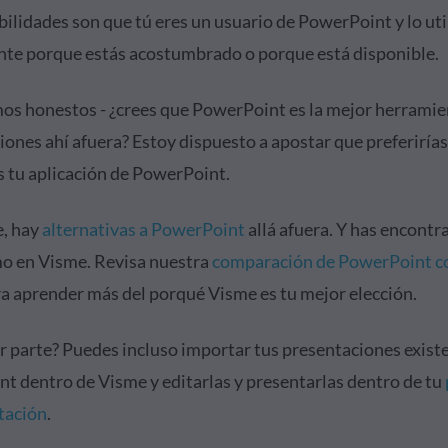
ilidades son que tú eres un usuario de PowerPoint y lo uti
e porque estás acostumbrado o porque está disponible.
os honestos - ¿crees que PowerPoint es la mejor herramie
ones ahí afuera? Estoy dispuesto a apostar que preferirías
 tu aplicación de PowerPoint.
e, hay
alternativas a PowerPoint
allá afuera. Y has encontr
o en Visme. Revisa nuestra
comparación de PowerPoint c
a aprender más del porqué Visme es tu mejor elección.
or parte? Puedes incluso importar tus presentaciones exist
t dentro de Visme y editarlas y presentarlas dentro de tu
tación
.