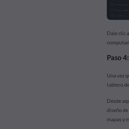
Dale clic 
computado
Paso 4
Una vez q
tablero de
Desde aqu
diseño de 
mapas y m