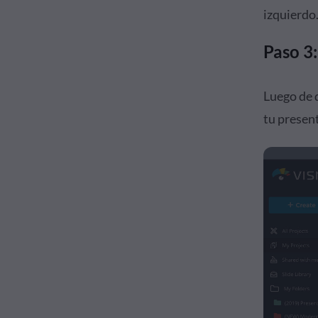
izquierdo.
Paso 3
Luego de d
tu presen