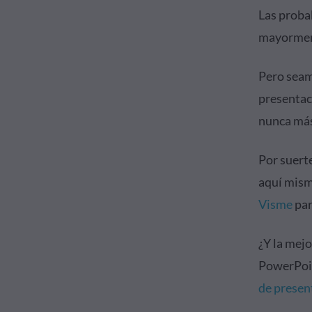
Las probab
mayorment
Pero seam
presentaci
nunca más
Por suert
aquí mism
Visme
par
¿Y la mej
PowerPoin
de presen