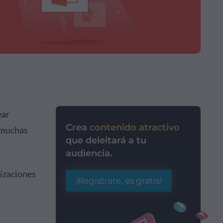
ear
Crea
contenido atractivo
e muchas
que deleitará a tu
audiencia.
nizaciones
¡Regístrate, es gratis!