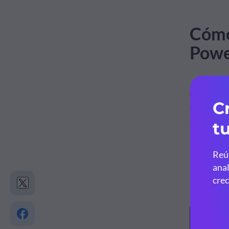
Cómo
Powe
¿Estás li
diapositi
viejas pr
Paso 1
Primero l