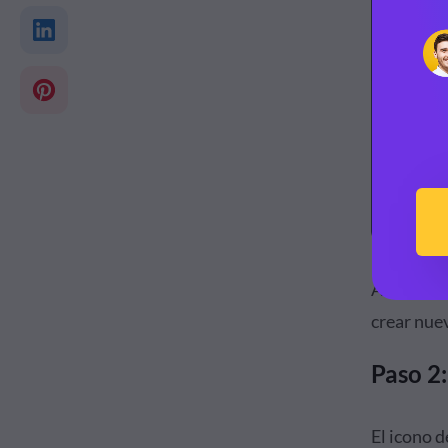
Aquí es d
crear nue
Paso 2:
El icono d