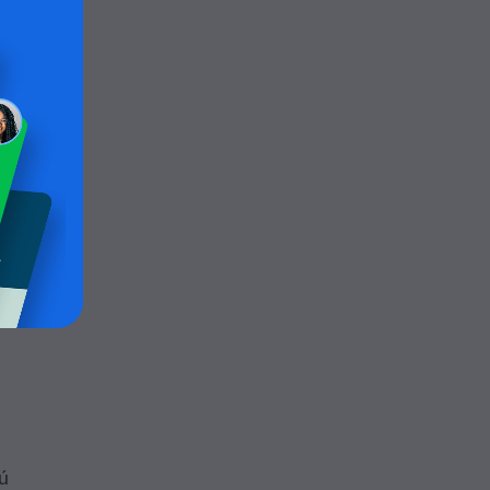
zas a
ú