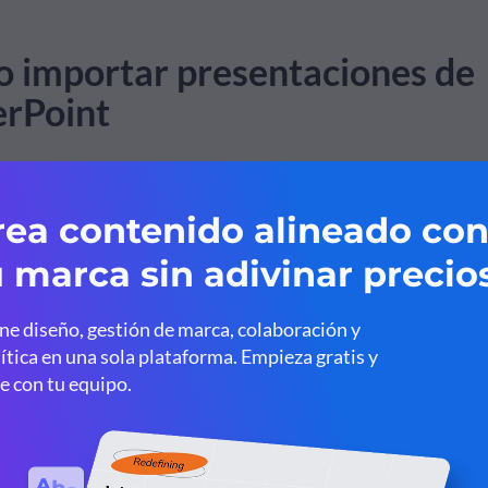
 importar presentaciones de
rPoint
sto para importar tu antiguo PowerPoint y empezar a crear
vas? Sigue estos fáciles pasos para aprender cómo rejuvene
esentaciones.
: Accede a Visme
o primero, accede a tu tablero de Visme.