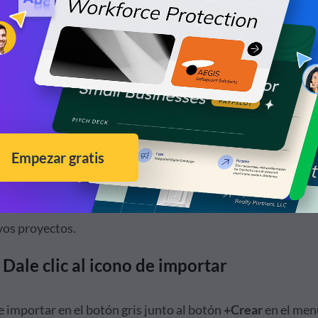
onde se mantienen tus proyectos existentes y donde empie
vos proyectos.
 Dale clic al icono de importar
e importar en el botón gris junto al botón
+Crear
en el men