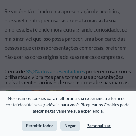
Se você está criando uma apresentação de negócios,
provavelmente quer usar as cores da marca da sua
empresa. E aí é onde mora outra grande curiosidade, por
mais incrível que isso possa parecer, uma boa parte das
pessoas que criam apresentações comerciais, preferem
não usar as cores originais de suas marcas e empresas.
Cerca de
35,3% dos apresentadores
preferem usar cores
brilhantes e vibrantes para tornar suas apresentações
mais atraentes, ao invés de usar as cores de suas marcas.
Nós usamos cookies para melhorar a sua experiência e fornecer 
conteúdos úteis e agradáveis para você. Bloquear os Cookies pode 
afetar negativamente sua experiência.
Permitir todos
Negar
Personalizar