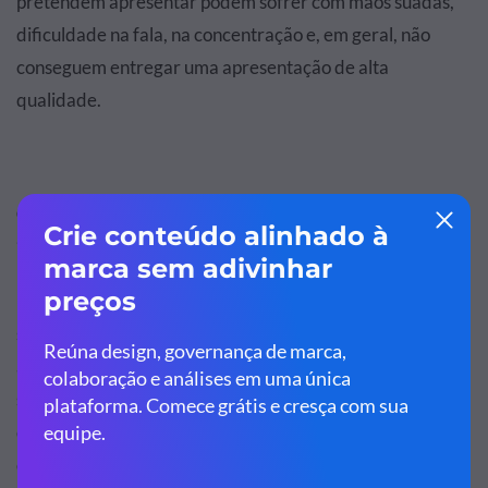
pretendem apresentar podem sofrer com mãos suadas,
dificuldade na fala, na concentração e, em geral, não
conseguem entregar uma apresentação de alta
qualidade.
Curiosidades sobre o design de uma
apresentação online
Lá no comecinho deste post nós te contamos que ter
slides bonitos não é o suficiente para entregar uma
apresentação online de alta qualidade. Okay, não é o
suficiente mesmo, mas é obrigatório! Criar um super
design para seus slides é um item obrigatório para
qualquer pessoa que queira fazer uma apresentação