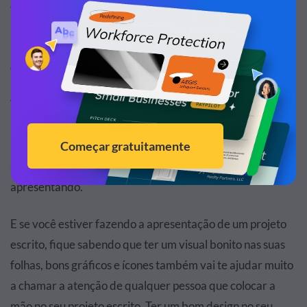
online de alto padrão e deixar seus espectadores de boca
aberta! E essa também é uma obrigação para qualquer
pessoa que precisa fazer a apresentação de um projeto
escrito.
Ter um conjunto de slides bem desenhados e super lindos,
não vai te ajudar apenas a deixar uma boa primeira
impressão juntos aos seus espectadores, mas também te
ajudar a se sentir mais confiante enquanto você estiver se
apresentando.
E se você estiver fazendo a apresentação de um projeto
escrito, fique sabendo que ter um visual bonito nas suas
folhas, bons gráficos e ícones também vai te ajudar muito
a chamar a atenção de qualquer pessoa que colocar a
mão no seu projeto escrito. Ter um bom design no seu