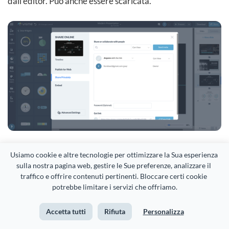
dall'editor. Può anche essere scaricata.
Usiamo cookie e altre tecnologie per ottimizzare la Sua esperienza 
Crea una presentazione straordinaria in pochi
sulla nostra pagina web, gestire le Sue preferenze, analizzare il 
minuti!
traffico e offrire contenuti pertinenti. Bloccare certi cookie 
potrebbe limitare i servizi che offriamo.
Iscriviti! È gratis
Accetta tutti
Rifiuta
Personalizza