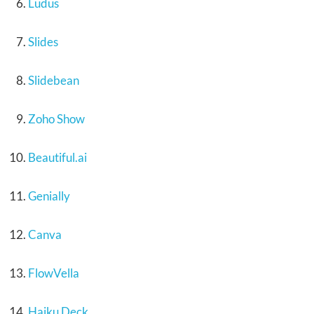
Ludus
Slides
Slidebean
Zoho Show
Beautiful.ai
Genially
Canva
FlowVella
Haiku Deck