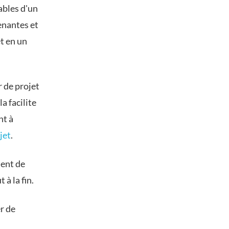
ables d'un
enantes et
t en un
r de projet
a facilite
nt à
jet
.
ment de
 à la fin.
r de