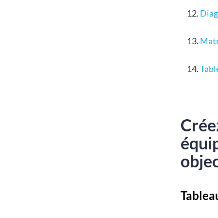
Diag
Matr
Tabl
Créez
équip
objec
Tableau