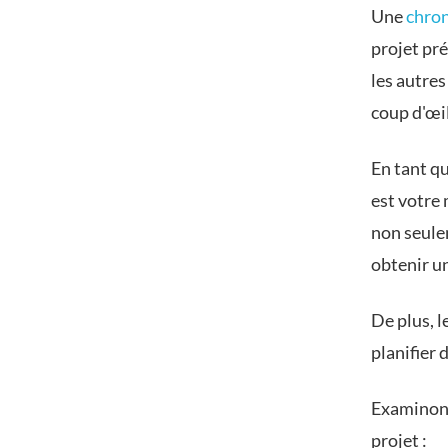
Une
chron
projet pré
les autre
coup d'œil
En tant qu
est votre 
non seule
obtenir un
De plus, 
planifier 
Examinons 
projet :