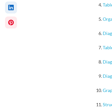
Tabl
Org
Diag
Tabl
Diag
Diag
Grap
Stru