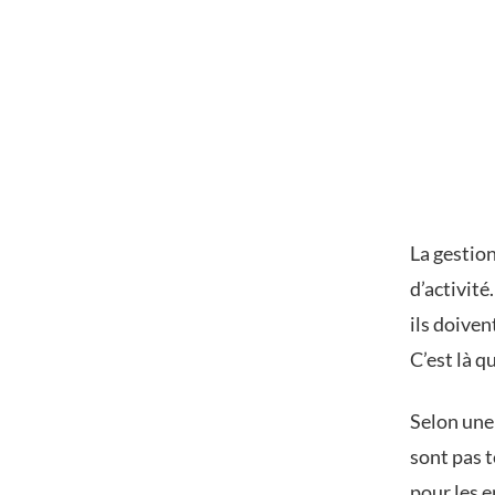
La gestion
d’activité
ils doiven
C’est là q
Selon une
sont pas 
pour les 