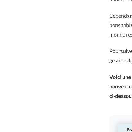
Cependant
bons table
monde res
Poursuivez
gestion de
Voici une
pouvez mo
ci-dessous