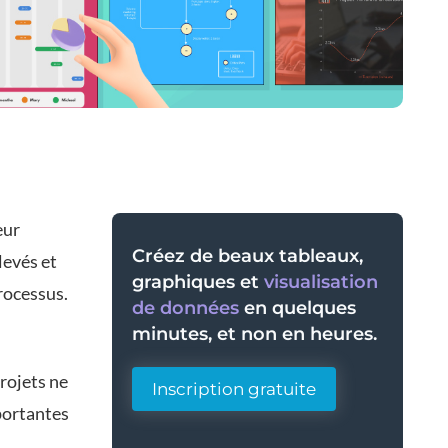
eur
Créez de beaux tableaux,
levés et
graphiques et
visualisation
processus.
de données
en quelques
minutes, et non en heures.
projets ne
Inscription gratuite
portantes