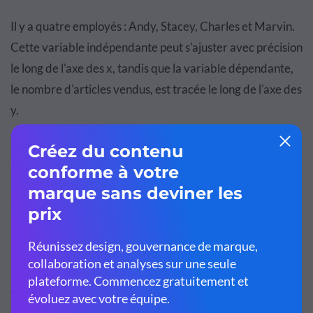
Il y a quatre employés : Andy, Stacey, Charles et Marvin.
Cette variable indépendante peut s'ajuster avec précision
le long de l'axe des x, tandis que la variable dépendante,
le nombre d'articles vendus, est tracée le long de l'axe des
y.
Le graphique résultant est présenté ci-dessus.
Les choses dont le propriétaire souhaite mesurer les
ventes sont les serrures, les pinces et les marteaux.
Remarquez comment une couleur distincte est attribuée
à chacun et le graphique montre clairement quel employé
a vendu le plus d'articles, ainsi que le montant vendu pour
chaque sous-catégorie.