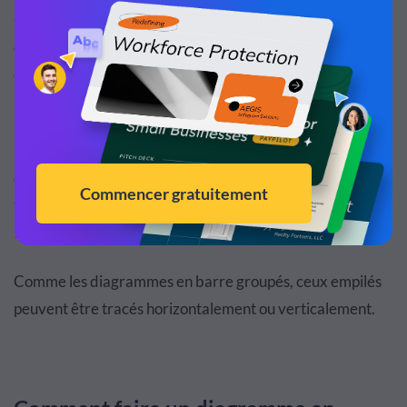
Ce diagramme en barre empilé devient donc un exemple
de représentation visuelle des données où les sous-
catégories peuvent être vues comme constituant
l'ensemble.
Nous pouvons facilement déduire de ce graphique
qu'Andy a réalisé le plus de ventes globales (11 articles)
tandis que Charles a vendu le moins de pinces (seulement
1) au mois de janvier.
Comme les diagrammes en barre groupés, ceux empilés
peuvent être tracés horizontalement ou verticalement.