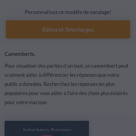
Personnalisez ce modèle de sondage!
Éditez et Téléchargez
Camemberts
.
Pour visualiser des parties d'un tout, un camembert peut
vraiment aider
à
diff
é
rencier
les r
é
ponses que votre
public a donn
é
es. Recherchez les r
é
ponses les plus
populaires pour vous aider
à
faire
des choix plus
é
clair
é
s
pour votre marque.