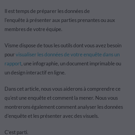
Il est temps de pr
é
parer les donn
é
es de
l'enqu
ê
te
à
pr
é
senter aux parties prenantes ou aux
membres de votre
é
quipe.
Visme dispose de tous les outils dont vous avez besoin
pour
visualiser les donn
é
es de votre enqu
ê
te dans un
rapport
, une infographie, un document imprimable ou
un
design
interacti
f
en ligne.
Dans cet article, nous vous aiderons
à
comprendre ce
qu'est une enqu
ê
te et comment la mener. Nous vous
montrerons
é
galement comment analyser les donn
é
es
d'enqu
ê
te et les pr
é
senter avec des visuels.
C’est parti
.