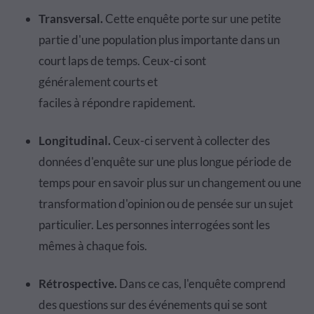
Transversal
.
Cette
enqu
ê
te
porte sur une petite
partie d'une population plus importante dans un
court laps de temps. Ceux-ci sont
g
é
n
é
ralement
courts et
faciles
à
r
é
pondre
rapidement.
Longitudinal
.
Ceux-ci servent
à
collecter
des
donn
é
es d'
enqu
ê
te
sur une plus longue p
é
riode de
temps pour en savoir plus sur un changement ou une
transformation d'opinion ou de pens
é
e sur un sujet
particulier. Les personnes interrog
é
es sont les
mêmes à chaque fois.
R
é
trospective
.
Dans ce cas, l'
enqu
ê
te
comprend
des questions sur des
é
v
é
nements
qui se sont