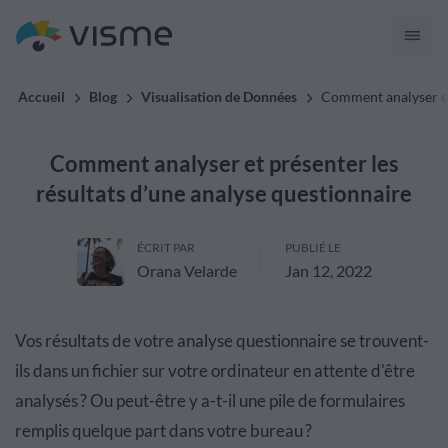
Accueil
Blog
Visualisation de Données
Comment analyser et 
Comment analyser et présenter les
résultats d’une analyse questionnaire
ÉCRIT PAR
PUBLIÉ LE
Orana Velarde
Jan 12, 2022
Vos r
é
sultats de votre analyse questionnaire
se trouvent-
ils dans un fichier sur votre ordinateur en attente d'
ê
tre
analys
é
s
? Ou peut-
ê
tre y a-t-il une pile de formulaires
remplis quelque part dans votre bureau
?