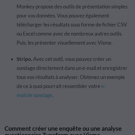
Monkey propose des outils de pr
é
sentation simples
pour vos donn
é
es. Vous pouvez
é
galement
t
é
l
é
charger
les r
é
sultats sous forme de fichier CSV
ou Excel comme avec de nombreux autres outils.
Puis, les pr
é
senter visuellement avec
Visme
.
Stripo
.
Avec cet outil, vous pouvez cr
é
er un
sondage directement dans un e-mail et enregistrer
tous vos r
é
sultats
à
analyser
. Obtenez un exemple
de ce
à
quoi
pourrait ressembler votre
e-
mail
de
sondage
.
Comment cr
é
er une
enqu
ê
te ou une analyse