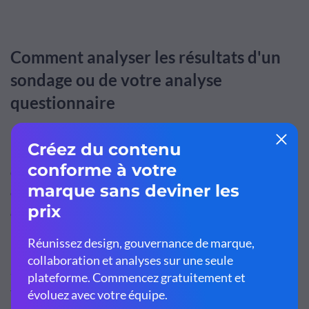
Comment analyser les résultats d'un
sondage ou de votre analyse
questionnaire
Lorsque vous pr
é
sentez les r
é
sultats des donn
é
es
d'enqu
ê
te avec des visuels, les tendances et les
conclusions sont plus faciles et plus rapides à
comprendre.
Mais avant de pouvoir le faire, vous devez d'abord
analyser vos r
é
sultats. Le processus d'analyse d
é
pend du
type d'enqu
ê
te men
é
e et de la manière
dont les donn
é
es