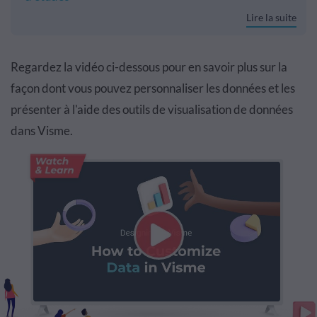
Lire la suite
Regardez la vid
é
o ci-dessous pour en savoir plus sur
la
fa
ç
on
dont vous pouvez personnaliser les donn
é
es et
les
pr
é
senter
à
l'aide
des outils de visualisation de donn
é
es
dans
Visme
.