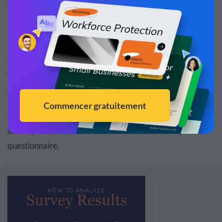
ont
é
t
é
recueillies.
Par exemple, de simples enqu
ê
tes quantitatives en ligne
peuvent
ê
tre aliment
é
es directement dans une feuille de
calcul. Tandis que les enquêtes
qualitatives men
é
es en
face
à
face n
é
cessiteront beaucoup plus de travail de
saisie de donn
é
es.
Selon
Thematic
, ce sont les 5
é
tapes que vous devez
suivre pour obtenir les meilleurs r
é
sultats d
’
analyse
questionnaire.