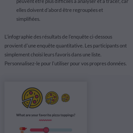
peuvent
ê
tre
plus difficiles
à
analyser et
à
tracer
, car
elles doivent d'abord
ê
tre
regroup
é
es et
simplifi
é
es
.
L'infographie des r
é
sultats de l'
enqu
ê
te
ci-dessous
provient d'une
enqu
ê
te quantitative.
L
es
participants ont
simplement choisi leurs favoris dans une liste.
Personnalisez-le pour l'utiliser pour
vos propres donn
é
es
.