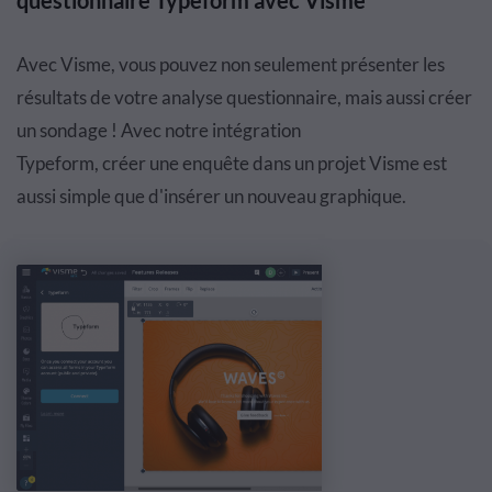
questionnaire
Typeform
avec
Visme
Avec
Visme
, vous pouvez non seulement pr
é
senter les
r
é
sultats de votre analyse questionnaire, mais aussi cr
é
er
un sondage ! Avec notre intégration
Typeform,
cr
é
er
une
enqu
ê
te
dans un projet
Visme
est
aussi simple que d'ins
é
rer un nouveau graphique.