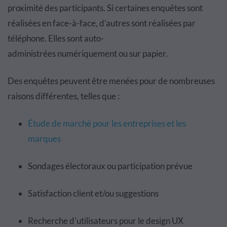
proximit
é
des participants. Si certaines enquêtes
sont
r
é
alis
é
es en face-
à
-face, d'autres sont r
é
alis
é
es par
t
é
l
é
phone. Elles sont auto-
administr
é
es num
é
riquement ou sur papier.
Des enqu
ê
tes peuvent
ê
tre men
é
es pour de nombreuses
raisons diff
é
rentes, telles que :
É
tude
de march
é
pour les entreprises et les
marques
Sondages
é
lectoraux ou participation pr
é
vue
Satisfaction client et/ou suggestions
Recherche d'utilisateurs pour l
e
design
UX