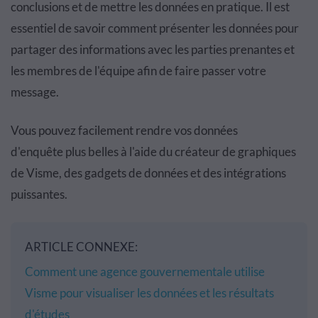
conclusions et de mettre les donn
é
es en pratique. Il est
essentiel de savoir comment pr
é
senter les donn
é
es pour
partager des informations avec les parties prenantes et
les membres de l'
é
quipe afin de faire passer votre
message.
Vous pouvez facilement rendre vos donn
é
es
d'enqu
ê
te plus belles
à
l'aide du cr
é
ateur de graphiques
de Visme, des
gadgets
de donn
é
es et des int
é
grations
puissantes.
ARTICLE CONNEXE:
Comment une agence gouvernementale utilise
Visme pour visualiser les données et les résultats
d'études