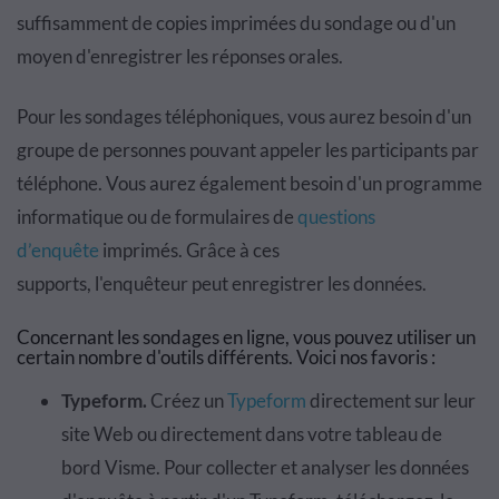
suffisamment de copies imprim
é
es du sondage ou d'un
moyen d'enregistrer les r
é
ponses orales.
Pour les sondages t
é
l
é
phoniques, vous aurez besoin d'un
groupe de personnes pouvant appeler les participants par
t
é
l
é
phone. Vous aurez également
besoin d'un programme
informatique ou de formulaires de
questions
d
’enqu
ê
te
imprim
é
s. Grâce à ces
supports,
l'enqu
ê
teur peut enregistrer les donn
é
es.
Concernant les sondages en ligne, vous pouvez utiliser un
certain nombre d'outils diff
é
rents. Voici nos favoris :
Typeform
.
Cr
é
ez
un
Typeform
directement
sur leur
site Web ou directement dans votre tableau de
bord
Visme
. Pour collecter et analyser les donn
é
es