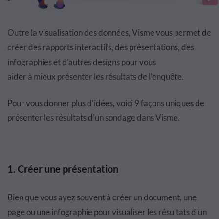
Outre la visualisation des donn
é
es, Visme vous permet de
cr
é
er des rapports interactifs, des pr
é
sentations, des
infographies et d'autres designs
pour vous
aider
à
mieux pr
é
senter les r
é
sultats de l'enqu
ê
te.
Pour vous donner plus d'id
é
es, voici 9 fa
ç
ons uniques de
pr
é
senter les r
é
sultats d'un sondage dans Visme.
1.
Cr
é
er
une pr
é
sentation
Bien que vous ayez souvent
à
cr
é
er un document, une
page ou une infographie pour visualiser les r
é
sultats d'un