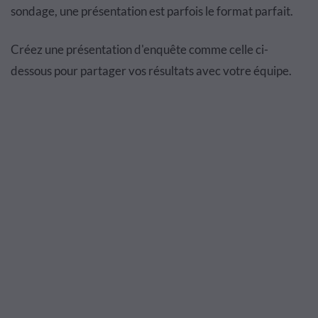
sondage, une pr
é
sentation est parfois le format parfait.
Cr
é
ez une pr
é
sentation d'enqu
ê
te comme celle ci-
dessous pour partager vos r
é
sultats avec votre
é
quipe.