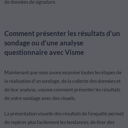
de donn
é
es de signature.
Comment présenter les résultats d'un
sondage ou d'une analyse
questionnaire avec Visme
Maintenant que nous avons examin
é
toutes les
é
tapes de
la r
é
alisation d'un sondage, de la collecte des donn
é
es et
de leur analyse, voyons comment pr
é
senter les r
é
sultats
de votre sondage avec des visuels.
La pr
é
sentation visuelle des r
é
sultats de l'enqu
ê
te permet
de rep
é
rer plus facilement les tendances, de tirer des