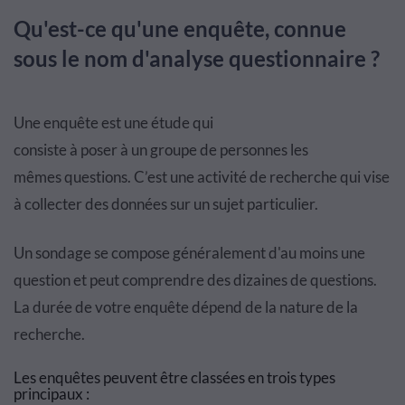
Qu'est-ce qu'une enquête, connue
sous le nom d'analyse questionnaire ?
Une enqu
ê
te est une
é
tude qui
consiste
à
poser
à
un groupe de personnes les
m
ê
mes questions. C
’
est une activit
é
de recherche qui vise
à collecter
des donn
é
es sur un sujet particulier.
Un sondage se compose g
é
n
é
ralement d'au moins une
question et peut comprendre des dizaines de questions.
La dur
é
e de votre enqu
ê
te d
é
pend de la nature de la
recherche.
Les enqu
ê
tes peuvent
ê
tre class
é
es en trois types
principaux :