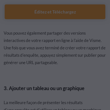
Éditez et Téléchargez
Vous pouvez
é
galement partager des versions
interactives de votre rapport en ligne
à
l'aide
de
Visme
.
Une fois que vous avez terminé de créer votre
rapport de
r
é
sultats d'
enqu
ê
te
, appuyez simplement sur publier pour
g
é
n
é
rer
une URL partageable.
3.
Ajouter un
tableau
ou
un graphique
La meilleure fa
ç
on
de pr
é
senter les r
é
sultats
d'une
enqu
ê
te
est d'utiliser un tableau ou un graphique.