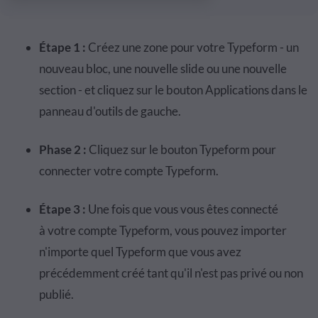
É
tape 1
:
Cr
é
ez une zone pour votre
Typeform
- un
nouveau bloc, une nouvelle
slide
ou
une nouvelle
section - et cliquez sur le bouton Applications dans le
panneau d'outils de gauche.
Phase 2
:
Cliquez sur le bouton
Typeform
pour
connecter votre compte
Typeform
.
É
tape 3
:
Une fois que vous vous
ê
tes
connect
é
à
votre compte
Typeform
, vous pouvez importer
n'importe quel
Typeform
que vous avez
pr
é
c
é
demment
cr
éé
tant qu'il n'est pas priv
é
ou non
publi
é
.