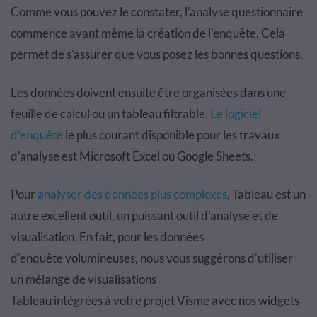
Comme vous pouvez le constater, l'analyse questionnaire
commence avant m
ê
me la cr
é
ation de l'enqu
ê
te. Cela
permet de s'assurer que vous posez les bonnes questions.
Les donn
é
es doivent ensuite
ê
tre organis
é
es dans une
feuille de calcul ou un tableau filtrable.
Le logiciel
d
’enqu
ê
te
le plus courant disponible pour les travaux
d'analyse est Microsoft Excel ou Google Sheets.
Pour
analyser des donn
é
es plus complexes
, Tableau est un
autre excellent outil, un puissant outil d'analyse et de
visualisation. En fait, pour les donn
é
es
d'enqu
ê
te volumineuses, nous vous sugg
é
rons d'utiliser
un m
é
lange de visualisations
Tableau int
é
gr
é
es
à
votre projet Visme avec nos widgets