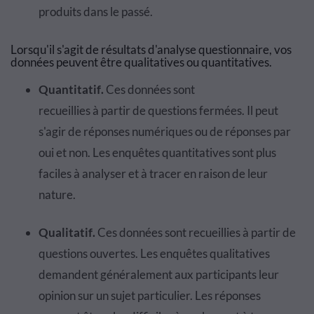
produits dans le pass
é
.
Lorsqu'il s'agit de r
é
sultats d'analyse questionnaire
, vos
donn
é
es peuvent
ê
tre
qualitatives
ou
quantitatives
.
Quantitatif
.
Ces donn
é
es sont
recueillies
à
partir
de questions ferm
é
es. Il peut
s'agir de r
é
ponses
num
é
riques
ou de réponses par
oui et non.
Les
enqu
ê
tes
quantitatives sont plus
faciles
à
analyser et
à
tracer
en raison de leur
nature.
Qualitatif
.
Ces donn
é
es sont recueillies
à
partir
de
questions ouvertes. Les
enqu
ê
tes
qualitatives
demandent g
é
n
é
ralement
aux participants leur
opinion sur un sujet particulier. Les r
é
ponses