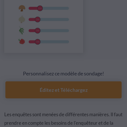
Personnalisez ce modèle de sondage!
Éditez et Téléchargez
Les enqu
ê
tes sont men
é
es de diff
é
rentes mani
è
res. Il faut
prendre en compte les besoins de l'enqu
ê
teur et de la