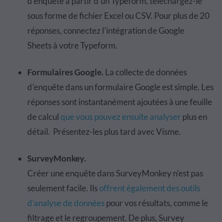
d'
enqu
ê
te
à
partir
d'un
Typeform
, t
é
l
é
chargez
-le
sous forme de fichier Excel ou CSV. Pour plus de 20
r
é
ponses, connectez l'
int
é
gration
de Google
Sheets
à
votre
Typeform
.
Formulaires Google
.
La collecte de donn
é
es
d'
enqu
ê
te
dans un formulaire Google est simple. Les
r
é
ponses sont instantan
é
ment ajout
é
es
à
une
feuille
de calcul
que vous pouvez ensuite analyser
plus
en
d
é
tail. Pr
é
sentez-les plus tard avec
Visme
.
SurveyMonkey
.
Cr
é
er
une
enqu
ê
te
dans
SurveyMonkey
n'est pas
seulement facile. Ils
offrent
é
galement des outils
d'analyse de donn
é
es
pour
vos r
é
sultats, comme le
filtrage et le regroupement. De plus, Survey