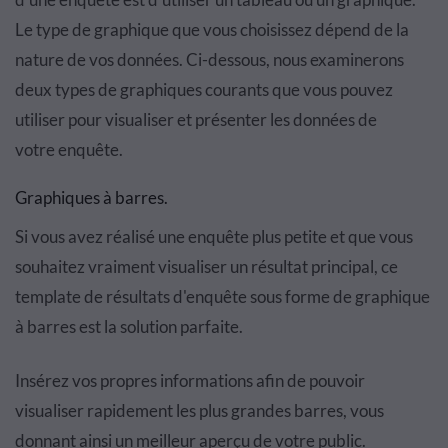
Le type de graphique que vous choisissez d
é
pend de la
nature de vos donn
é
es. Ci-dessous, nous examinerons
deux types de graphiques courants que vous pouvez
utiliser pour visualiser et pr
é
senter les donn
é
es de
votre
enqu
ê
te.
Graphiques
à
barres.
Si vous avez r
é
alis
é
une enqu
ê
te plus petite et que vous
souhaitez vraiment visualiser un r
é
sultat principal, ce
template de résultats d'enquête sous
forme de graphique
à
barres est la solution parfaite.
Ins
é
rez vos propres informations afin de pouvoir
visualiser rapidement les plus grandes barres, vous
donnant ainsi un meilleur aper
ç
u de votre public.