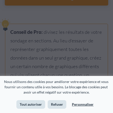
Conseil de Pro
:
divisez les r
é
sultats de votre
sondage en sections
. Au lieu d'essayer de
repr
é
senter graphiquement toutes les
donn
é
es dans un seul grand graphique, cr
é
ez
un certain nombre de graphiques diff
é
rents
qui visualisent chacun une question, un
Nous utilisons des cookies pour améliorer votre expérience et vous 
groupe ou une section des donn
é
es
.
fournir un contenu utile à vos besoins. Le blocage des cookies peut 
avoir un effet négatif sur votre expérience.
Tout autoriser
Refuser
Personnaliser