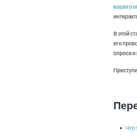
вашего о
интеракт
В этой с
его пров
опроса и
Приступ
Пере
Что 