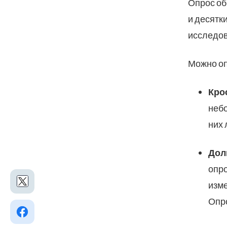
Опрос об
и десятк
исследов
Можно оп
Кро
небо
них 
Дол
опро
изме
Опро