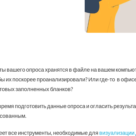
ты вашего опроса хранятся в файле на вашем компью
бы их поскорее проанализировали? Или где-то в офис
отовых заполненных бланков?
ремя подготовить данные опроса и огласить результ
есованным.
еет все инструменты, необходимые для
визуализации