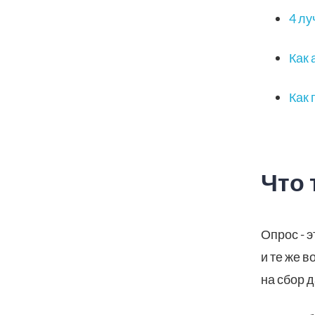
4 лу
Как 
Как 
Что 
Опрос - 
и те же 
на сбор 