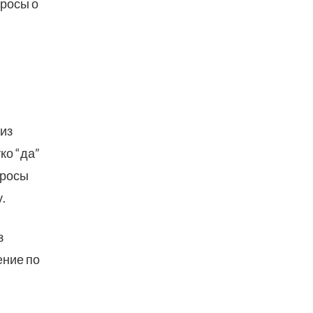
просы о
 из
ко “да”
просы
.
з
ение по