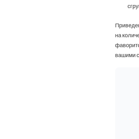
сгру
Приведен
на колич
фаворито
вашими 