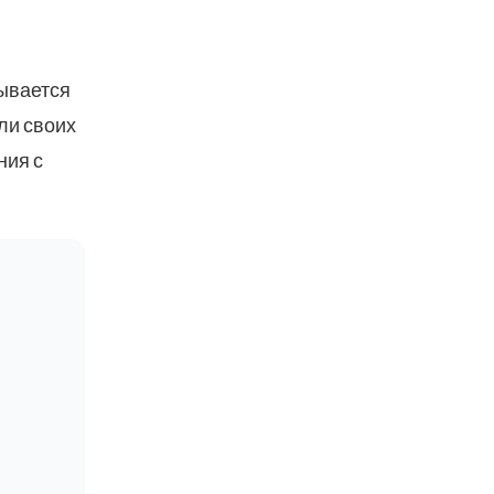
ывается
ли своих
ния с