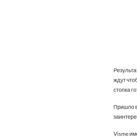
Результа
ждут что
стопка г
Пришло в
заинтер
Visme им