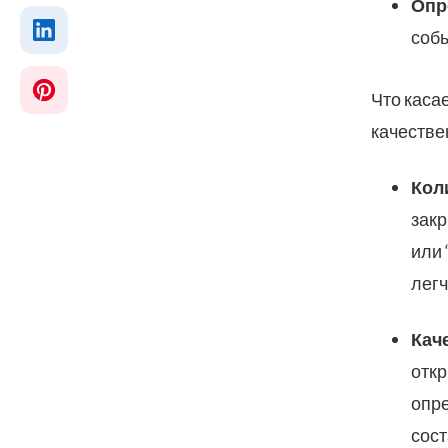
Опр
собы
Что каса
качестве
Кол
закр
или 
легч
Кач
откр
опре
сост