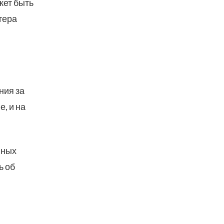
жет быть
тера
ния за
, и на
нных
ь об