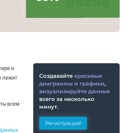
тере и
Создавайте
красивые
е лежит
диаграммы и графики
,
визуализируйте данные
всего за несколько
аты всем
минут.
Регистрация!
 данных