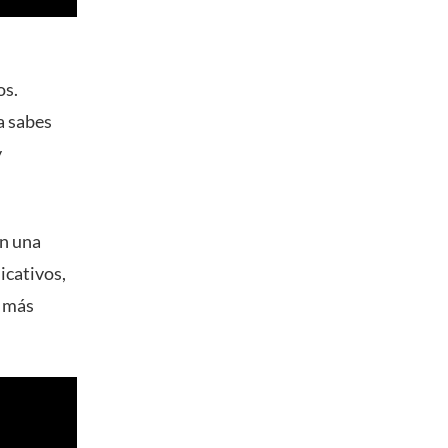
os.
a sabes
y
en una
icativos,
a más