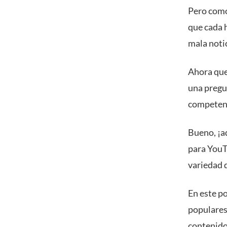
Pero como 
que cada 
mala noti
Ahora que
una pregu
competenc
Bueno, ¡aq
para YouT
variedad 
En este p
populares
contenido