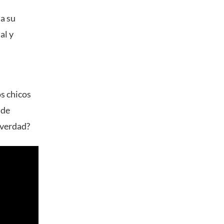
a su
al y
os chicos
 de
¿verdad?