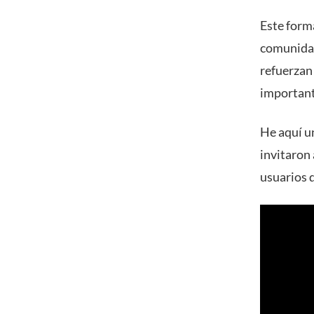
Este form
comunidad
refuerzan
important
He aquí un
invitaron
usuarios d