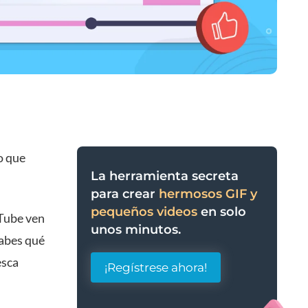
o que
La herramienta secreta
para crear
hermosos GIF y
pequeños videos
en solo
uTube ven
unos minutos.
Sabes qué
esca
¡Regístrese ahora!