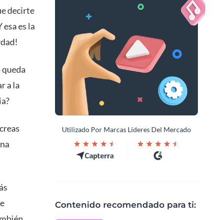
ue decirte
 esa es la
rdad!
o queda
r a la
ia?
 creas
Utilizado Por Marcas Líderes Del Mercado
ena
ás
de
Contenido recomendado para ti:
ambién