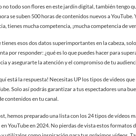
no todo son flores en este jardín digital, también tengo q
hora se suben 500 horas de contenidos nuevos a YouTube. Y
cia, tienes mucha competencia, ¡mucha competencia de ve
 tienes esos dos datos superimportantes en la cabeza, sol
nta por responder: ¿qué es lo que puedes hacer para supera
ia y asegurarte la atención y el compromiso de tu audienc
uí está la respuesta! Necesitas UP los tipos de videos que
ube. Solo así podrás garantizar a tus espectadores una bu
de contenidos en tu canal.
ost, hemos preparado una lista con los 24 tipos de vídeos m
 en YouTube en 2024. No pierdas de vista estos formatos 
 y utilízalos como inspiración para tus próximos vídeos. T