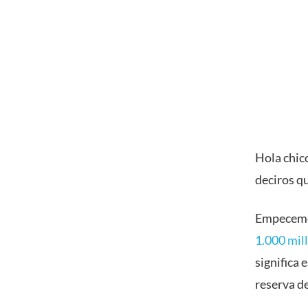
Hola chico
deciros q
Empecemos
1.000 mill
significa 
reserva d