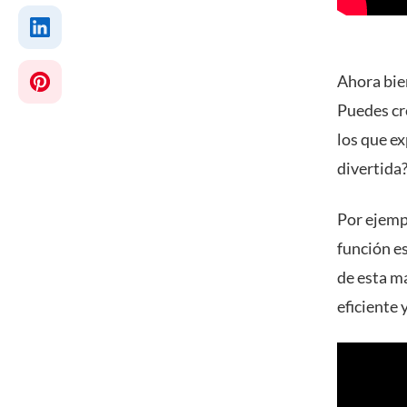
Ahora bie
Puedes cre
los que e
divertida?
Por ejemp
función es
de esta m
eficiente y