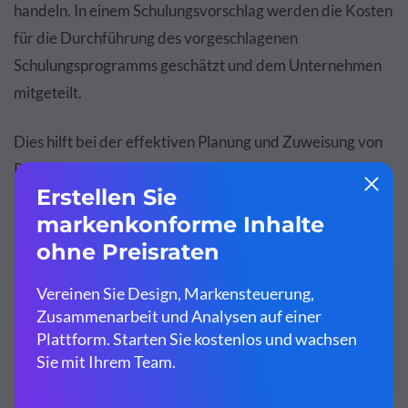
handeln. In einem Schulungsvorschlag werden die Kosten
für die Durchführung des vorgeschlagenen
Schulungsprogramms geschätzt und dem Unternehmen
mitgeteilt.
Dies hilft bei der effektiven Planung und Zuweisung von
Ressourcen und stellt sicher, dass alle für ein
erfolgreiches Schulungsprojekt erforderlichen
Komponenten vorhanden sind.
VERBUNDEN:
6 Schritte zum Verfassen eines Projektvorschlags
(Beispiele & Vorlagen)
Weiterlesen