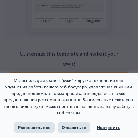
Customize this template and make it your
own!
Мы используем файлы "куки" и другие технологии для 
Edit and Download
улучшения работы вашего веб-браузера, управления личными 
предпочтениями, анализа трафика и поведения, а также 
предоставления рекламного контента. Блокирование некоторых 
типов файлов "куки" может негативно повлиять на вашу работу с 
веб-сайтом.
Проанализируйте работу ваших агентств-партнеров,
используя этот профессиональный шаблон
Разрешить все
Отказаться
Настроить
ежегодного обзора. В нем используются
виджеты