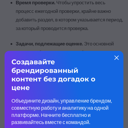
Время проверки.
Чтобы упростить весь
процесс ежегодной проверки, крайне важно
добавить раздел, в котором указывается период,
за который проводится проверка.
Задачи, подлежащие оценке.
Это основной
раздел шаблона ежегодного обзора, поэтому
укажите все годовые цели, по которым
проводится оценка сотрудника.
Оценка эффективности работы.
По каждой
задаче, упомянутой ранее, убедитесь в том, что
вы оставили достаточно места, чтобы рецензент
мог оценить качество работы сотрудника. Вы
можете сделать это с помощью 5-звездочной
системы отзывов, шкалы Лайкерта, либо можете