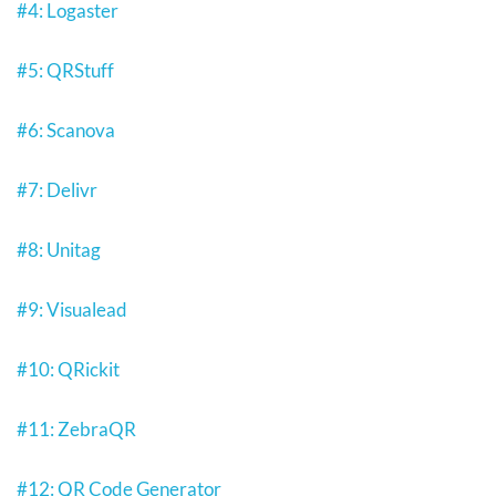
#4: Logaster
#5: QRStuff
#6: Scanova
#7: Delivr
#8: Unitag
#9: Visualead
#10: QRickit
#11: ZebraQR
#12: QR Code Generator