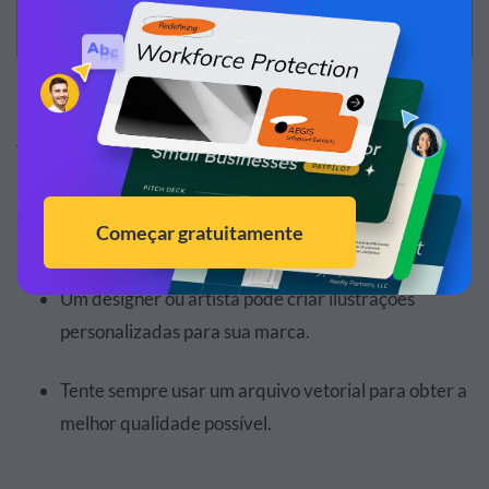
Haaa, você também pode usar ilustrações em vez de
fotos.
Todas as dicas para imagens e fotografias também
se aplicam às ilustrações.
Um designer ou artista pode criar ilustrações
personalizadas para sua marca.
Tente sempre usar um arquivo vetorial para obter a
melhor qualidade possível.