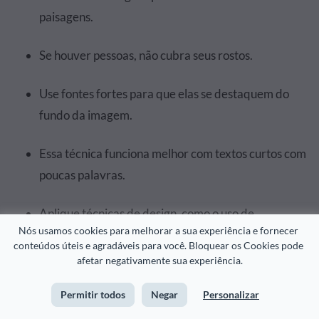
paisagens.
Se houver pessoas, não cubra seus rostos.
Use fontes fortes para que elas se destaquem do
fundo da imagem.
Essa técnica funciona melhor com textos curtos com
poucas palavras.
Aplique técnicas de design, como o uso de
Nós usamos cookies para melhorar a sua experiência e fornecer 
transparência e formas para outros efeitos.
conteúdos úteis e agradáveis para você. Bloquear os Cookies pode 
afetar negativamente sua experiência.
Permitir todos
Negar
Personalizar
Crie seus próprios designs como um verdadeiro