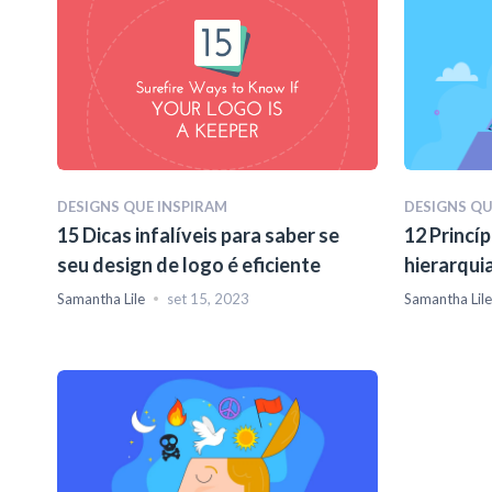
DESIGNS QUE INSPIRAM
DESIGNS QU
15 Dicas infalíveis para saber se
12 Princíp
seu design de logo é eficiente
hierarqui
precisa s
Samantha Lile
set 15, 2023
Samantha Lile