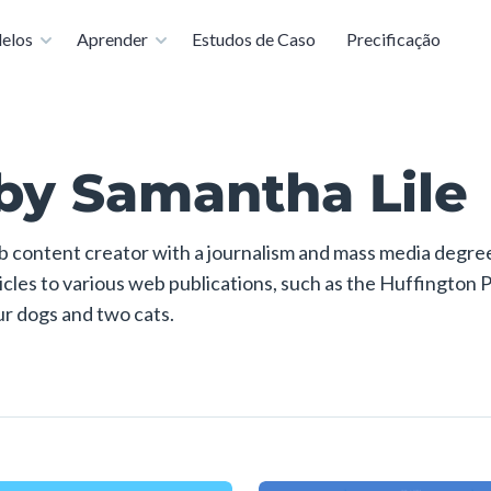
 torne-se um especialista em apresentações gratuitamente
elos
Aprender
Estudos de Caso
Precificação
by Samantha Lile
eb content creator with a journalism and mass media degree
cles to various web publications, such as the Huffington Po
ur dogs and two cats.