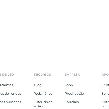
S DE USO
RECURSOS
EMPRESA
APO
ciantes
Blog
Sobre
Cent
es de vendas
Webinários
Precificação
Soli
rsos humanos
Tutoriais de
Carreiras
Entr
vídeo
con