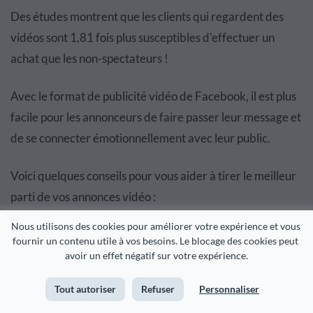
Des études montrent que les clients qui regardent des
vidéos sont
1,81 fois plus susceptibles d'effectuer un
achat
que les non-spectateurs !
Avec le format de publicité vidéo de Facebook, il est plus
facile pour les annonceurs de faire passer leur message et
de se connecter émotionnellement avec leur public.
Voici quelques conseils pour vous aider à tirer le meilleur
parti de vos annonces vidéo :
Nous utilisons des cookies pour améliorer votre expérience et vous 
Gardez vos vidéos courtes. Facebook recommande
fournir un contenu utile à vos besoins. Le blocage des cookies peut 
15 secondes ou moins. Les gens n'ont pas le temps
avoir un effet négatif sur votre expérience.
de regarder du contenu sponsorisé sans fin. Si vous
Tout autoriser
Refuser
Personnaliser
voulez attirer l'attention, faites-le dans les