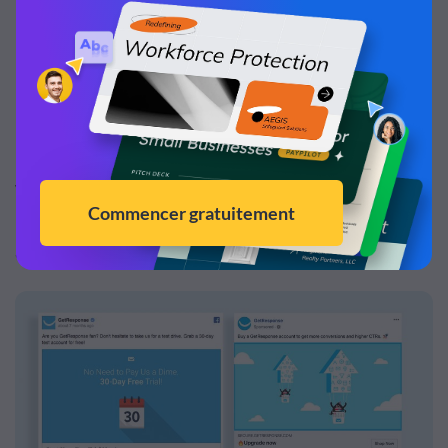
styles différents peut réduire l'attrait
esthétique de votre annonce et ternir votre
image de marque.
Vous pouvez facilement créer de superbes visuels
publicitaires Facebook avec des icônes et des graphiques
à l'aide d'un outil comme
Visme
.