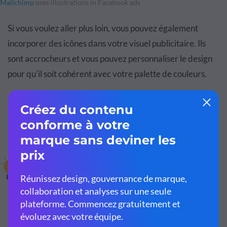
Mailchimp
uses illustrations in Facebook ads
Si vous voulez aller plus loin, vous pouvez également
incorporer des icônes dans votre visuel publicitaire. Ils
sont accrocheurs et vous pouvez personnaliser le design
pour qu'il soit cohérent avec votre palette de couleurs.
Un autre avantage de l'utilisation d'icônes est qu'elles
peuvent vous aider à économiser beaucoup d'espace en
remplaçant le texte dans certaines zones.
Conseil de pro :
Si vous utilisez plusieurs
icônes dans un visuel, assurez-vous de choisir
un style d'icône cohérent. L'utilisation de