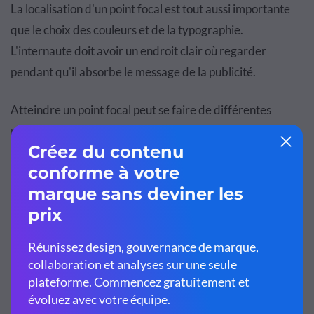
La localisation d'un point focal est tout aussi importante
que le choix des couleurs et de la typographie.
L'internaute doit avoir un endroit clair où regarder
pendant qu'il absorbe le message de la publicité.
Atteindre un point focal peut se faire de différentes
manières. La règle des tiers et le juste milieu sont deux
outils utiles pour aider à créer un point focal réussi.
D'autres techniques pour créer un point focal sont :
Mise au point sélective :
gardez le point focal
concentré et l'arrière-plan flou ou vice versa.
Exposition :
manipulez les zones sombres et claires
d'une image pour faire ressortir le point focal.