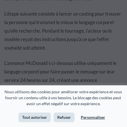
L'étape suivante consiste à lancer un casting pour trouver
la personne qui transmet le mieux le langage corporel
qu'elle recherche. Pendant le tournage, l'acteur ou le
modèle reçoit des instructions jusqu'à ce que l'effet
souhaité soit atteint.
L'annonce McDonald's ci-dessous utilise uniquement le
langage corporel pour faire passer le message sur leur
service 24 heures sur 24, créant une annonce
convaincante qui vous fera certainement bâiller.
Nous utilisons des cookies pour améliorer votre expérience et vous 
fournir un contenu utile à vos besoins. Le blocage des cookies peut 
avoir un effet négatif sur votre expérience.
Tout autoriser
Refuser
Personnaliser