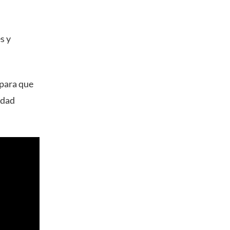
s y
 para que
idad