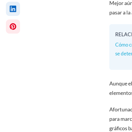
Mejor aún
pasar a la
RELAC
Cómo cr
se dete
Aunque el
elementos
Afortunad
para marca
gráficos b