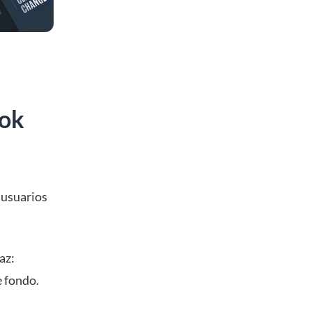
ook
s usuarios
az:
e fondo.