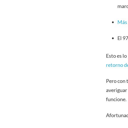
marc
Más 
El 9
Esto es lo
retorno de
Pero con t
averigua
funcione.
Afortunad