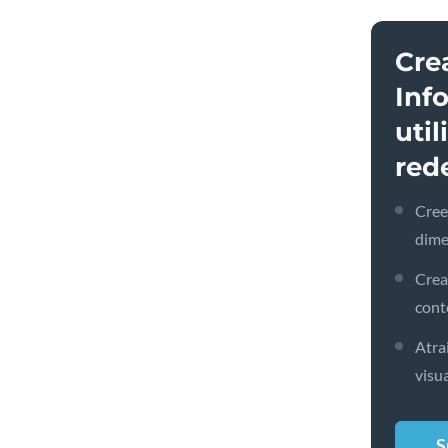
Cre
Inf
util
red
Cree
dime
Crea
cont
Atra
visu
S