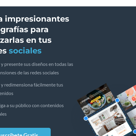
a impresionantes
ografías para
izarlas en tus
es
sociales
 y presente sus diseños en todas las
nsiones de las redes sociales
 y redimensiona fácilmente tus
enidos
iga a su público con contenidos
ales
uscríbete Gratis