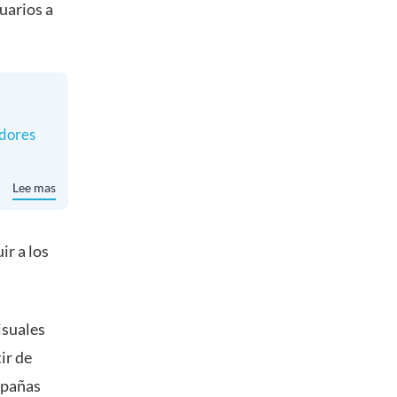
uarios a
idores
Lee mas
ir a los
isuales
ir de
ampañas