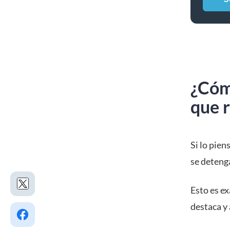
¿Cóm
que 
Si lo pien
se detenga
Esto es ex
destaca y 