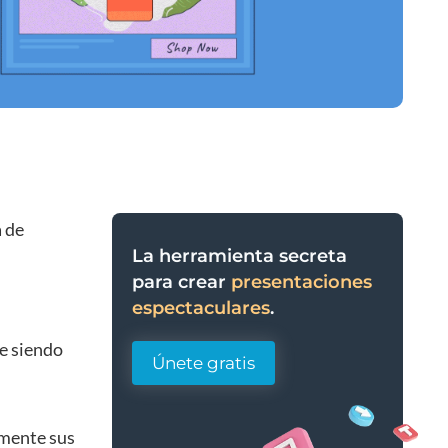
a de
La herramienta secreta
para crear
presentaciones
espectaculares
.
ue siendo
Únete gratis
mente sus