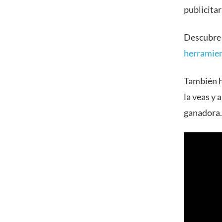
publicitar
Descubre
herramien
También h
la veas y
ganadora.