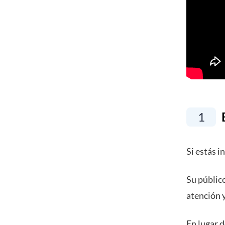
1
E
Si estás i
Su públic
atención y
En lugar d