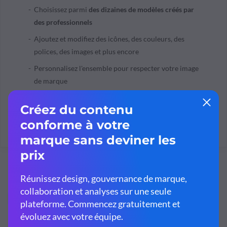
Choisissez parmi
des dizaines de modèles créés par
des professionnels
Ajoutez et modifiez des icônes, des couleurs, des
polices, des images et plus encore
Personnalisez l'ensemble pour respecter votre image
de marque
S'inscrire. C'est gratuit.
3
Do Something New, la publicité sur le
réseau social vu par New Zealand