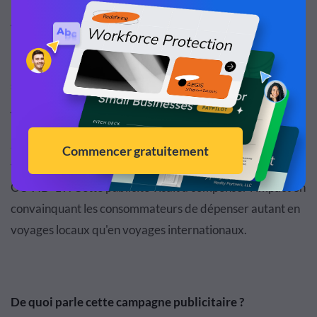
Avec ses frontières internationales fermées pendant la
majeure partie de 2020, la Nouvelle-Zélande a décidé de
lancer la publicité Do Something New pour encourager
ses propres citoyens à sortir de chez eux et à explorer les
joyaux cachés de leur pays.
Selon le chef de Tourism New Zealand, le secteur
touristique du pays a été durement touché durant la
COVID-19. Cette publicité visait à compenser l'impact en
convainquant les consommateurs de dépenser autant en
voyages locaux qu'en voyages internationaux.
De quoi parle cette campagne publicitaire ?