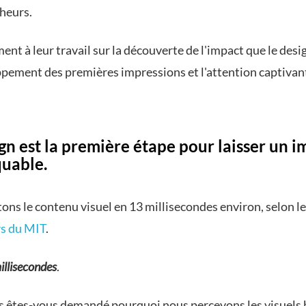
heurs.
ent à leur travail sur la découverte de l'impact que le desi
ppement des premières impressions et l'attention captivan
gn est la première étape pour laisser un i
uable.
ons le contenu visuel en 13 millisecondes environ, selon l
s du MIT
.
illisecondes
.
s êtes-vous demandé pourquoi nous percevons les visuels 