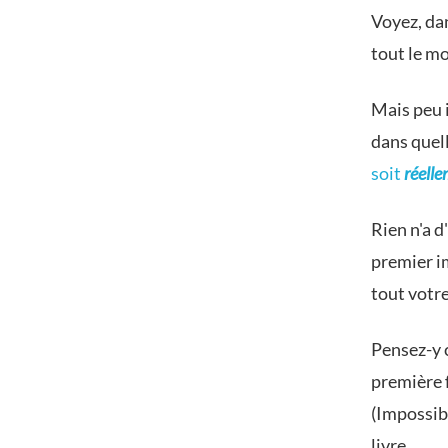
Voyez, dan
tout le mo
Mais peu 
dans quel
soit
réell
Rien n'a d
premier im
tout votr
Pensez-y c
première f
(Impossibl
livre.