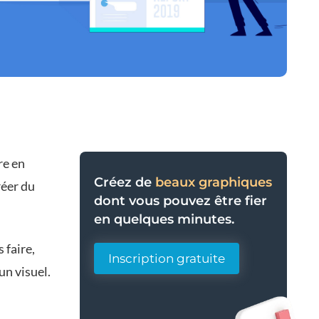
re en
Créez de
beaux graphiques
réer du
dont vous pouvez être fier
en quelques minutes.
 faire,
Inscription gratuite
n visuel.