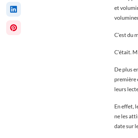
et volumin
volumineu
C'est du 
C'était. 
De plus en
première é
leurs lect
En effet, 
ne les att
date sur 