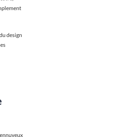
implement
 du design
les
e
, ennuyeux