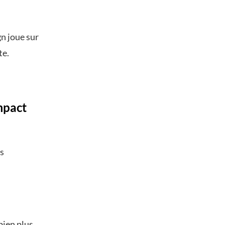
gn joue sur
te.
mpact
es
bien plus