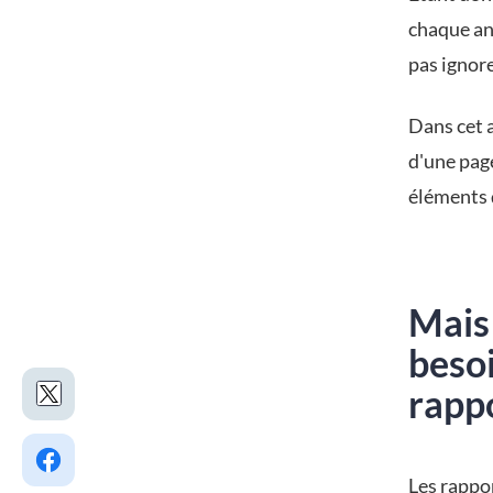
chaque an
pas ignore
Dans cet a
d'une page
éléments 
Mais
beso
rappo
Les rappo