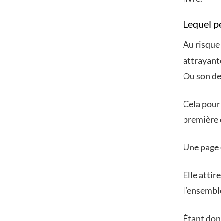
Lequel p
Au risque 
attrayante
Ou son de
Cela pourr
première é
Une page 
Elle attire
l’ensembl
Étant don