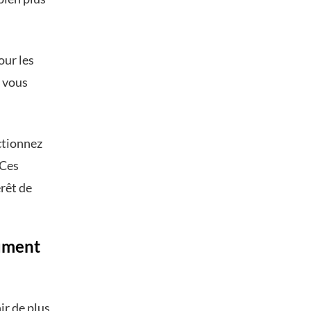
our les
, vous
ctionnez
 Ces
érêt de
cument
ir de plus