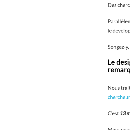
Des cherc
Parallèlem
le dévelo
Songez-y.
Le desi
remarq
Nous trait
chercheur
C'est
13 m
Mais, vou