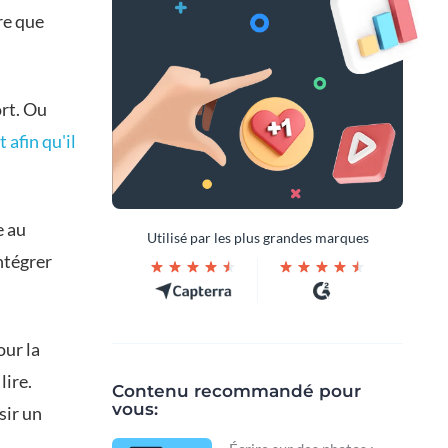
re que
rt. Ou
 afin qu'il
e au
Utilisé par les plus grandes marques
ntégrer
our la
lire.
Contenu recommandé pour
vous:
sir un