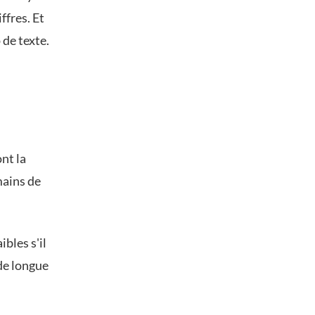
ffres. Et
de texte.
nt la
mains de
bles s'il
 de longue