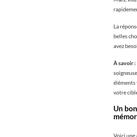
rapidemen
La répons
belles cho
avez beso
À savoir :
soigneusem
éléments t
votre cibl
Un bon
mémor
Voici une