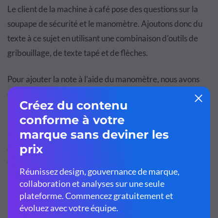
Le client de la machine à café pose des questions sur la
soupape de sécurité et le manomètre. Ajoutons donc du
texte à ce sujet en utilisant une combinaison d'outils de
gribouillage, de texte tapé et de flèches.
Pour ajouter la note à l'aide du manomètre, nous avons
dessiné le cercle vert avec le crayon à main levée et
utilisé l'option texte pour écrire le texte.
Malheureusement, seules trois polices sont disponibles
dans Markup. Nous avions besoin de plus d'espace pour
travailler lorsque nous avons ajouté le texte sous la flèche
rouge. Dans Markup, vous ne disposez que de la zone de
l’image sur laquelle écrire. Enfin, nous avons ajouté un
autre cercle de gribouillage et une boîte avec le dernier