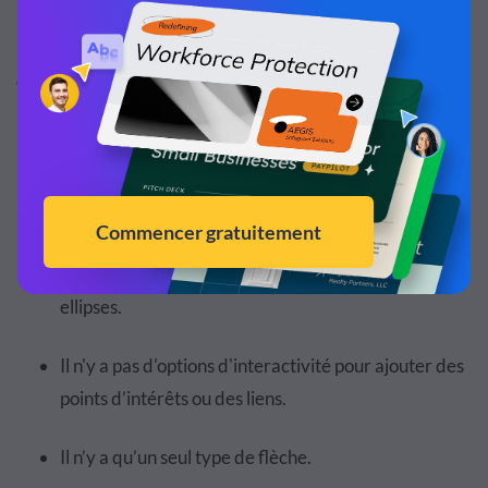
morceau de texte.
Dans l'ensemble, l'utilisation de Markup est simple, mais il
existe certaines limites, par exemple :
Il n'y a que trois polices disponibles.
Il n’y a aucun moyen d’ajouter de l’espace
supplémentaire pour écrire.
Les formes sont limitées aux rectangles et aux
ellipses.
Il n'y a pas d'options d'interactivité pour ajouter des
points d’intérêts ou des liens.
Il n’y a qu’un seul type de flèche.