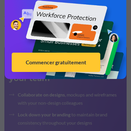
3-5, mais pas plus de 10.
Gardez ces mots à portée de main – vous les utiliserez
dans la 3ème étape.
Simplify content creation
and brand management for
your team
Collaborate on designs
, mockups and wireframes
with your non-design colleagues
Lock down your branding
to maintain brand
consistency throughout your designs