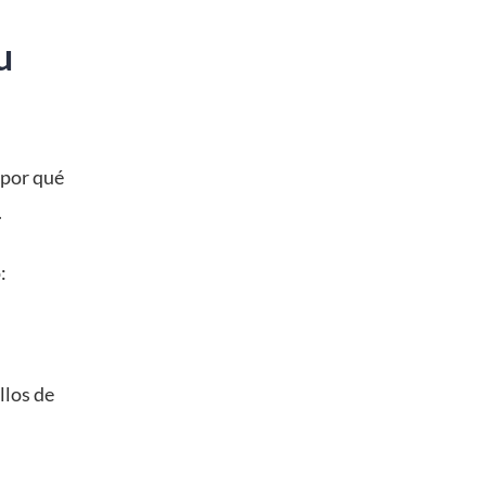
u
 por qué
.
:
llos de