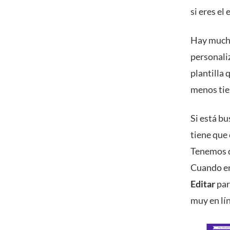
si eres el
Hay mucha
personali
plantilla 
menos tie
Si está bu
tiene que 
Tenemos d
Cuando enc
Editar
par
muy en lín