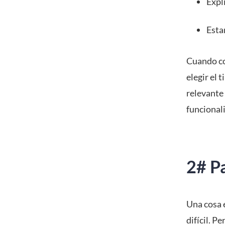
Expl
Esta
Cuando con
elegir el 
relevante 
funcionali
2# Pa
Una cosa e
difícil. P