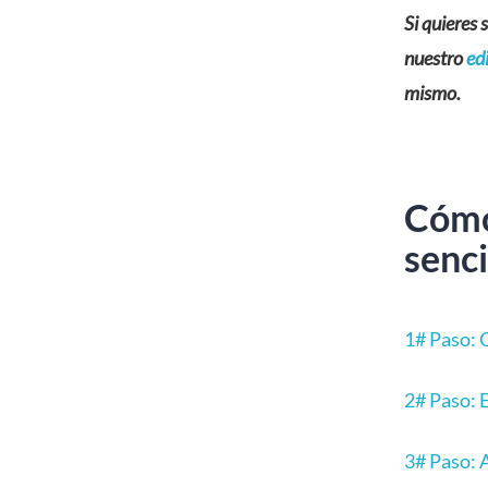
Si quieres 
nuestro
edi
mismo.
Cómo
senci
1# Paso: 
2# Paso: 
3# Paso: 