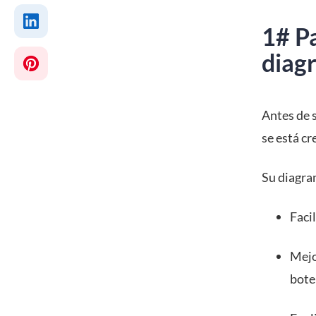
1# Pa
diagr
Antes de 
se está cr
Su diagra
Faci
Mejo
bote