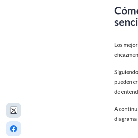
Cómo
senci
Los mejor
eficazmen
Siguiendo
pueden cr
de entend
A continua
diagrama 