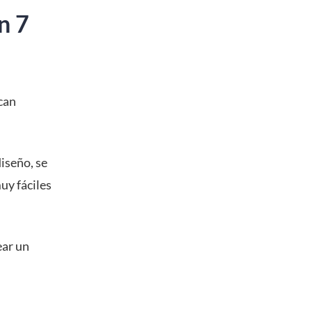
n 7
can
iseño, se
uy fáciles
ear un