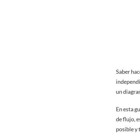
Saber hac
independi
un diagra
En esta gu
de flujo, 
posible y