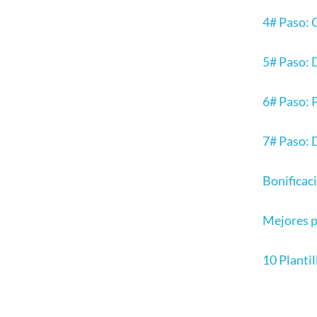
4# Paso: C
5# Paso: 
6# Paso: 
7# Paso: 
Bonificaci
Mejores p
10 Planti