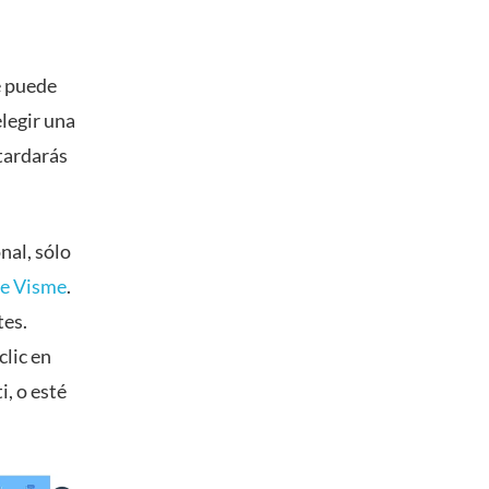
e puede
legir una
 tardarás
nal, sólo
 de Visme
.
tes.
clic en
i, o esté