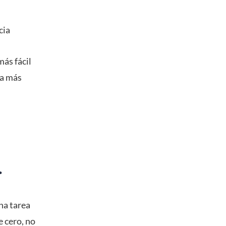
cia
más fácil
la más
.
na tarea
e cero, no