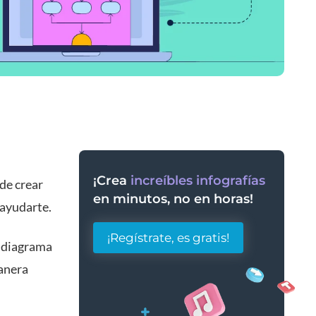
¡Crea
increíbles infografías
de crear
en minutos, no en horas!
 ayudarte.
¡Regístrate, es gratis!
n diagrama
manera